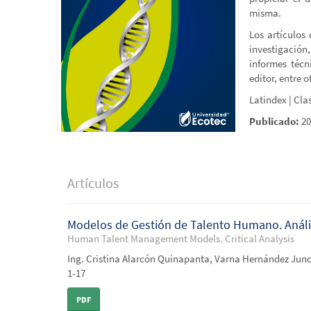
misma.
Los artículos 
investigación,
informes técn
editor, entre o
Latindex | Cla
Publicado:
20
Artículos
Modelos de Gestión de Talento Humano. Anális
Human Talent Management Models. Critical Analysis
Ing. Cristina Alarcón Quinapanta, Varna Hernández Junc
1-17
PDF