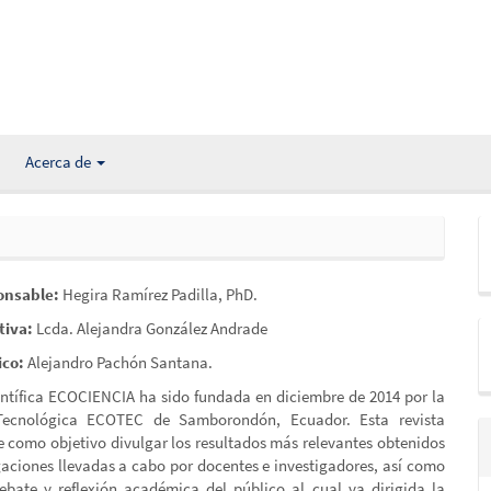
Acerca de
onsable:
Hegira Ramírez Padilla, PhD.
tiva:
Lcda. Alejandra González Andrade
ico:
Alejandro Pachón Santana.
entífica ECOCIENCIA ha sido fundada en diciembre de 2014 por la
Tecnológica ECOTEC de Samborondón, Ecuador. Esta revista
ne como objetivo divulgar los resultados más relevantes obtenidos
igaciones llevadas a cabo por docentes e investigadores, así como
debate y reflexión académica del público al cual va dirigida la