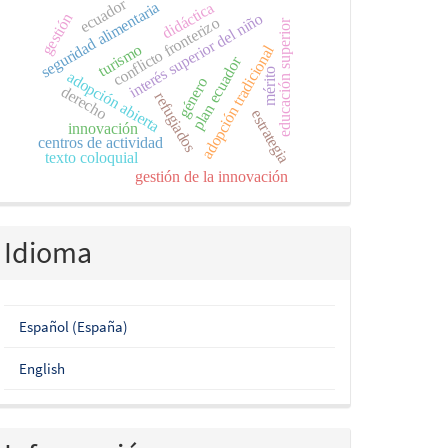
ecuador
seguridad alimentaria
didáctica
interés superior del niño
gestión
conflicto fronterizo
educación superior
turismo
adopción tradicional
plan ecuador
mérito
adopción abierta
género
derecho
refugiados
estrategia
innovación
centros de actividad
texto coloquial
gestión de la innovación
Idioma
Español (España)
English