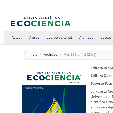
Salto
rápido
al
contenido
de
la
página
Actual
Avisos
Equipo editorial
Archivos
Buscar
Navegación
principal
Contenido
Inicio
Archivos
Vol. 11 Núm. 1 (2024)
principal
Barra
lateral
Editora Resp
Editora Ejecu
Soporte Técn
La Revista Ci
Universidad 
científica tie
en las invest
propiciar el 