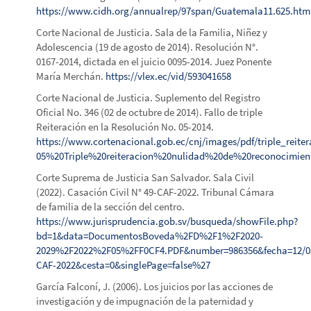
https://www.cidh.org/annualrep/97span/Guatemala11.625.htm
Corte Nacional de Justicia. Sala de la Familia, Niñez y
Adolescencia (19 de agosto de 2014). Resolución N°.
0167-2014, dictada en el juicio 0095-2014. Juez Ponente
María Merchán.
https://vlex.ec/vid/593041658
Corte Nacional de Justicia. Suplemento del Registro
Oficial No. 346 (02 de octubre de 2014). Fallo de triple
Reiteración en la Resolución No. 05-2014.
https://www.cortenacional.gob.ec/cnj/images/pdf/triple_reiter
05%20Triple%20reiteracion%20nulidad%20de%20reconocimien
Corte Suprema de Justicia San Salvador. Sala Civil
(2022). Casación Civil N° 49-CAF-2022. Tribunal Cámara
de familia de la sección del centro.
https://www.jurisprudencia.gob.sv/busqueda/showFile.php?
bd=1&data=DocumentosBoveda%2FD%2F1%2F2020-
2029%2F2022%2F05%2FF0CF4.PDF&number=986356&fecha=12/0
CAF-2022&cesta=0&singlePage=false%27
García Falconí, J. (2006). Los juicios por las acciones de
investigación y de impugnación de la paternidad y