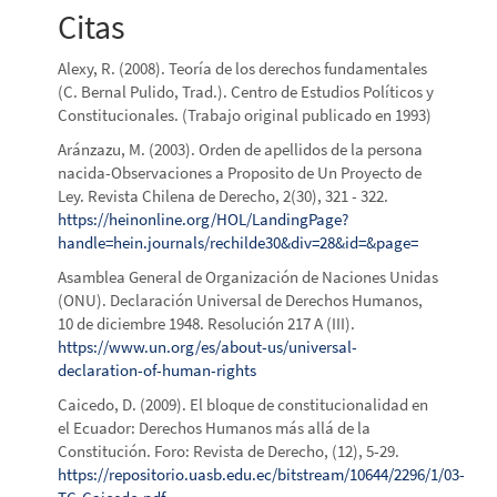
Citas
Alexy, R. (2008). Teoría de los derechos fundamentales
(C. Bernal Pulido, Trad.). Centro de Estudios Políticos y
Constitucionales. (Trabajo original publicado en 1993)
Aránzazu, M. (2003). Orden de apellidos de la persona
nacida-Observaciones a Proposito de Un Proyecto de
Ley. Revista Chilena de Derecho, 2(30), 321 - 322.
https://heinonline.org/HOL/LandingPage?
handle=hein.journals/rechilde30&div=28&id=&page=
Asamblea General de Organización de Naciones Unidas
(ONU). Declaración Universal de Derechos Humanos,
10 de diciembre 1948. Resolución 217 A (III).
https://www.un.org/es/about-us/universal-
declaration-of-human-rights
Caicedo, D. (2009). El bloque de constitucionalidad en
el Ecuador: Derechos Humanos más allá de la
Constitución. Foro: Revista de Derecho, (12), 5-29.
https://repositorio.uasb.edu.ec/bitstream/10644/2296/1/03-