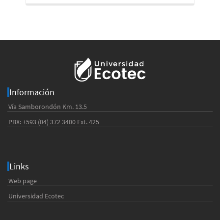
Información
Vía Samborondón Km. 13.5
PBX: +593 (04) 372 3400 Ext. 425
Links
Web page
Universidad Ecotec