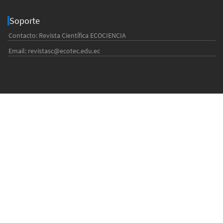
Soporte
Contacto: Revista Científica ECOCIENCIA
Email:
revistasc@ecotec.edu.ec