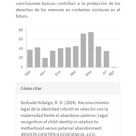
conclusiones buscan contribuir a la protección de los
derechos de los menores en contextos similares en el
futuro.
Descargas
Detalles
Cómo citar
del
Andrade Hidalgo, R. D. (2024). Reconocimiento
artículo
legal de la identidad infantil en relación con la
maternidad frente al abandono paterno: Legal
recognition of child identity in relation to
motherhood versus paternal abandonment.
REVISTA CIENTÍFICA ECOCIENCIA
,
11
(1).