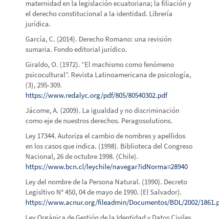
maternidad en la legislación ecuatoriana; la filiación y
el derecho constitucional a la identidad. Librería
jurídica.
García, C. (2014). Derecho Romano: una revisión
sumaria. Fondo editorial jurídico.
Giraldo, O. (1972). “El machismo como fenómeno
psicocultural”. Revista Latinoamericana de psicología,
(3), 295-309.
https://www.redalyc.org/pdf/805/80540302.pdf
Jácome, A. (2009). La igualdad y no discriminación
como eje de nuestros derechos. Peragosolutions.
Ley 17344. Autoriza el cambio de nombres y apellidos
en los casos que indica. (1998). Biblioteca del Congreso
Nacional, 26 de octubre 1998. (Chile).
https://www.bcn.cl/leychile/navegar?idNorma=28940
Ley del nombre de la Persona Natural. (1990). Decreto
Legisltivo N° 450, 04 de mayo de 1990. (El Salvador).
https://www.acnur.org/fileadmin/Documentos/BDL/2002/1861.
Ley Orgánica de Gestión de la Identidad y Datos Civiles