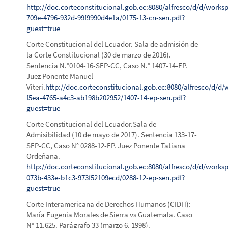
http://doc.corteconstitucional.gob.ec:8080/alfresco/d/d/works
709e-4796-932d-99f9990d4e1a/0175-13-cn-sen.pdf?
guest=true
Corte Constitucional del Ecuador. Sala de admisión de
la Corte Constitucional (30 de marzo de 2016).
Sentencia N.°0104-16-SEP-CC, Caso N.° 1407-14-EP.
Juez Ponente Manuel
Viteri.
http://doc.corteconstitucional.gob.ec:8080/alfresco/d/
f5ea-4765-a4c3-ab198b202952/1407-14-ep-sen.pdf?
guest=true
Corte Constitucional del Ecuador.Sala de
Admisibilidad (10 de mayo de 2017). Sentencia 133-17-
SEP-CC, Caso N° 0288-12-EP. Juez Ponente Tatiana
Ordeñana.
http://doc.corteconstitucional.gob.ec:8080/alfresco/d/d/work
073b-433e-b1c3-973f52109ecd/0288-12-ep-sen.pdf?
guest=true
Corte Interamericana de Derechos Humanos (CIDH):
María Eugenia Morales de Sierra vs Guatemala. Caso
N° 11.625. Parágrafo 33 (marzo 6, 1998).