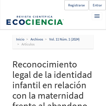
Salto
Registrarse
Entrar
rápido
al
Toggl
contenido
navig
de
la
página
Navegación
Inicio
Archivos
Vol. 11 Núm. 1 (2024)
principal
Artículos
Contenido
principal
Barra
Reconocimiento
lateral
legal de la identidad
infantil en relación
con la maternidad
frente al abandono