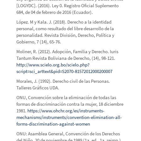
[LOGYDC]. (2016). Ley 0. Registro Oficial Suplemento
684, de 04 de febrero de 2016 (Ecuador).
López. M y Kala. J. (2018). Derecho a la identidad
personal, como resultado del libre desarrollo de la
personalidad. Revista División, Derecho, Política y
Gobierno, 7 (14), 65-76.
Moliner, R. (2012). Adopción, Familia y Derecho. Iuris
Tantum Revista Boliviana de Derecho, (14), 98-121.
http://www.scielo.org.bo/scielo.php?
script=sci_arttext&pid=S2070-81572012000200007
Morales, J. (1992). Derecho civil de las Personas.
Talleres Gráficos UDA.
ONU, Convención sobre la eliminación de todas las
formas de discriminación contra la mujer, 18 diciembre
1981.
https://www.ohchr.org/es/instruments-
mechanisms/instruments/convention-elimination-all-
forms-discrimination-against-women
ONU: Asamblea General, Convención de los Derechos
del Niño, 20 de noviembre de 1989 (1a. ed., 1a. reimp.).