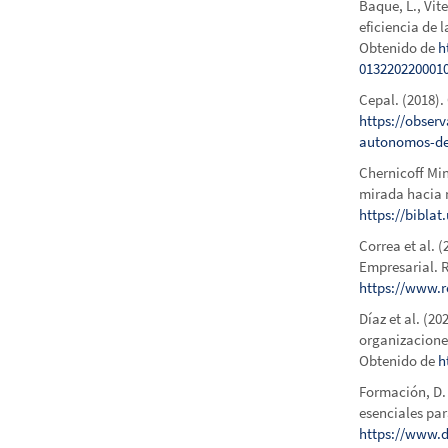
Baque, L., Vite
eficiencia de 
Obtenido de
h
013220220001
Cepal. (2018)
https://observ
autonomos-de
Chernicoff Min
mirada hacia 
https://bibla
Correa et al. 
Empresarial. 
https://www.r
Díaz et al. (2
organizaciones
Obtenido de
h
Formación, D. 
esenciales par
https://www.d