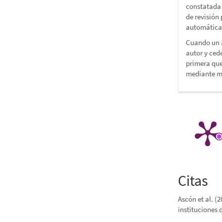
constatada 
de revisión 
automática
Cuando un a
autor y ced
primera que
mediante me
Citas
Ascón et al. (
instituciones 