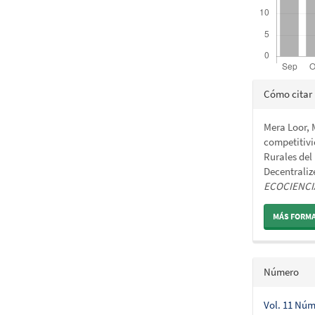
Detalle
Cómo citar
del
Mera Loor, 
artícul
competitiv
Rurales del
Decentrali
ECOCIENCI
MÁS FORMA
Número
Vol. 11 Núm