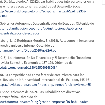
ri, D., & Izquierdo, A. (2022). Las habilidades interpersonales en la
las empresas ecuatorianas. Estudios del Desarrollo Social.
ttp://scielo.sld.cu/scielo.php?script=sci_arttext&pid=S2308-
00018
. Gobiernos Autónomos Descentralizados de Ecuador. Obtenido de
atorioplanificacion.cepal.org/es/instituciones/gobiernos-
scentralizados-de-ecuador
sberg, L., & Rodríguez Morales, E. (2018). Autoconocimiento: una
nuestro universo interno. Obtenido de
t.unam.mx/hevila/Didac/2018/no72/6.pdf
(2018). La Información No Financiera y El Desempeño Financiero
Revista Semestre Económico, 187-199. Obtenido de
edalyc.org/journal/1650/165060168008/
020). La competitividad como factor de crecimiento para las
. Revista de la Universidad Internacional del Ecuador, 145-161.
ttps://revistas.uide.edu.ec/index.php/innova/article/view/1465
(22 de Diciembre de 2022). Las 10 habilidades directivas
a tener éxito. Obtenido de
eustoformacion.com/blog/gestion-empresas/10-habilidades-