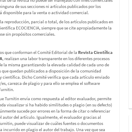
rial de la revista no puede ser manejado con fines comerciales
 ninguna de sus secciones ni artículos publicados por los
tá disponible para la venta o actividad comercial.
la reproducción, parcial o total, de los artículos publicados en
Científica ECOCIENCIA, siempre que se cite apropiadamente la
 use sin propósitos comerciales.
s que conforman el Comité Editorial de la
Revista Científica
IA
, realizan una labor transparente en los diferentes procesos
de la misma garantizando la elevada calidad de cada uno de
os que quedan publicados a disposición de la comunidad
 científica. Dicho Comité verifica que cada artículo enviado
r/es, carezca de plagio y para ello se emplea el software
urnitin.
que Turnitin envía como respuesta al editor evaluador, permite
da visualizar si ha habido similitudes o plagio (en su defecto)
únmente sucede por errores en la forma de citar o referenciar
l autor del artículo. Igualmente, el evaluador gracias al
Turnitin, puede visualizar de cuáles fuentes o documentos
ha incurrido en plagio el autor del trabajo. Una vez que sea