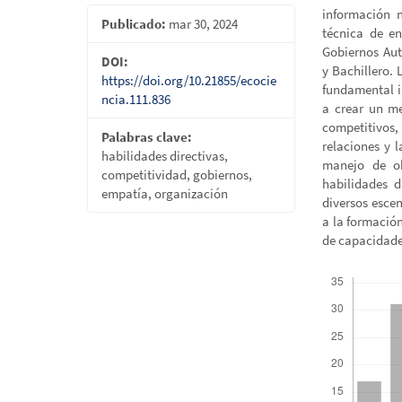
información n
Publicado:
mar 30, 2024
técnica de en
Gobiernos Aut
DOI:
y Bachillero. 
https://doi.org/10.21855/ecocie
fundamental i
ncia.111.836
a crear un me
competitivos
Palabras clave:
relaciones y 
habilidades directivas,
manejo de ob
competitividad, gobiernos,
habilidades d
empatía, organización
diversos esce
a la formación
de capacidade
Descargas