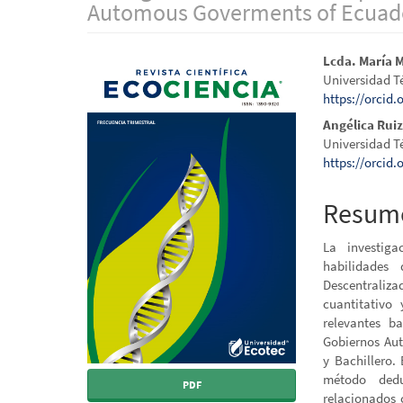
Automous Goverments of Ecuad
Barra
Conten
Lcda. María 
Universidad T
lateral
princip
https://orcid
del
del
Angélica Ruiz
Universidad T
artículo
artícul
https://orcid
Resum
La investiga
habilidades
Descentralizad
cuantitativo
relevantes b
Gobiernos Aut
y Bachillero.
método dedu
PDF
relacionados 