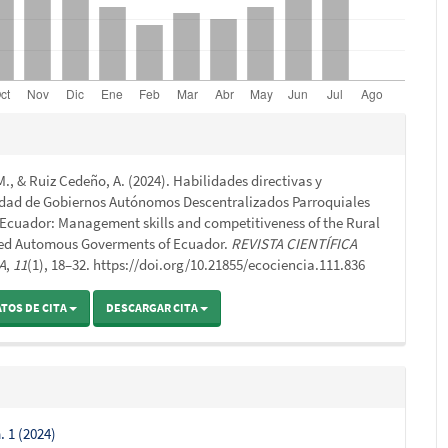
s
M., & Ruiz Cedeño, A. (2024). Habilidades directivas y
o
idad de Gobiernos Autónomos Descentralizados Parroquiales
 Ecuador: Management skills and competitiveness of the Rural
zed Automous Goverments of Ecuador.
REVISTA CIENTÍFICA
A
,
11
(1), 18–32. https://doi.org/10.21855/ecociencia.111.836
TOS DE CITA
DESCARGAR CITA
. 1 (2024)