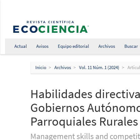
Salto
rápido
al
contenido
de
la
página
Actual
Avisos
Equipo editorial
Archivos
Buscar
Navegación
principal
Contenido
Inicio
Archivos
Vol. 11 Núm. 1 (2024)
Artícu
principal
Barra
lateral
Habilidades directiv
Gobiernos Autónomo
Parroquiales Rurales
Management skills and competiti