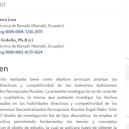
or
ido
Mera Loor
écnica de Manabí (Manabí, Ecuador)
al
.org/0009-0004-7230-297X
 Cedeño, Ph.D (c)
écnica de Manabí (Manabí, Ecuador)
o
.org/0000-0001-8170-5624
en
ción realizada tiene como objetivo principal analizar las
 directivas y competitividad de los Gobiernos Autónomos
os Parroquiales Rurales. La presente investigación es de carácter
 y cualitativo, la misma que pretende investigar los hechos
asados en las habilidades directivas y competitividad de los
ónomos Descentralizados Parroquiales Rurales Ángel Pedro Giler
 El diseño de investigación fue de tipo descriptiva. Se emplea el
ctivo permitiendo fundamentar las teorías y conceptos
con el objeto de estudio, la cual se aplicará luego de obtener la