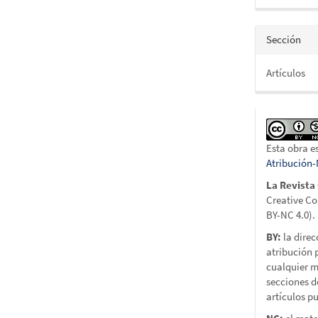
Sección
Artículos
Esta obra e
Atribución
La Revista
Creative C
BY-NC 4.0).
BY:
la direc
atribución p
cualquier m
secciones d
artículos pu