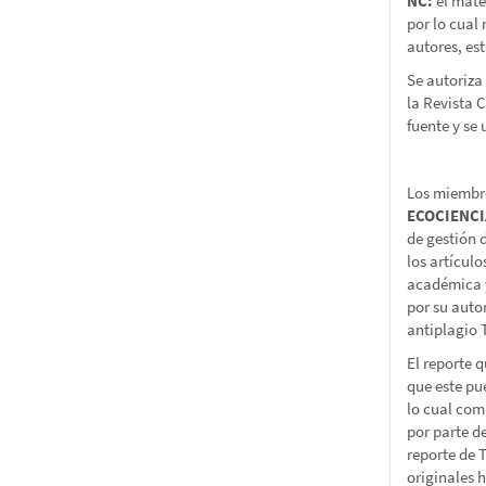
NC:
el mate
por lo cual
autores, es
Se autoriza 
la Revista 
fuente y se
Los miembro
ECOCIENC
de gestión 
los artícul
académica y
por su auto
antiplagio T
El reporte 
que este pue
lo cual com
por parte de
reporte de 
originales 