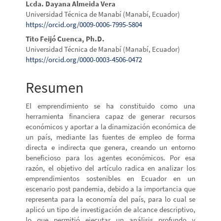
Contenido
Lcda. Dayana Almeida Vera
Universidad Técnica de Manabí (Manabí, Ecuador)
principal
https://orcid.org/0009-0006-7995-5804
del
Tito Feijó Cuenca, Ph.D.
Universidad Técnica de Manabí (Manabí, Ecuador)
artículo
https://orcid.org/0000-0003-4506-0472
Resumen
El emprendimiento se ha constituido como una
herramienta financiera capaz de generar recursos
económicos y aportar a la dinamización económica de
un país, mediante las fuentes de empleo de forma
directa e indirecta que genera, creando un entorno
beneficioso para los agentes económicos. Por esa
razón, el objetivo del artículo radica en analizar los
emprendimientos sostenibles en Ecuador en un
escenario post pandemia, debido a la importancia que
representa para la economía del país, para lo cual se
aplicó un tipo de investigación de alcance descriptivo,
lo que permitió ejecutar un análisis profundo y