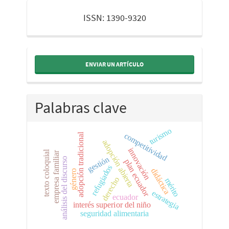
issn
ISSN: 1390-9320
ENVIAR UN ARTÍCULO
Palabras clave
turismo
competitividad
adopción tradicional
adopción abierta
innovación
texto coloquial
empresa familiar
gestión
análisis del discurso
plan ecuador
refugiados
didáctica
género
derecho
mérito
estrategia
ecuador
interés superior del niño
seguridad alimentaria