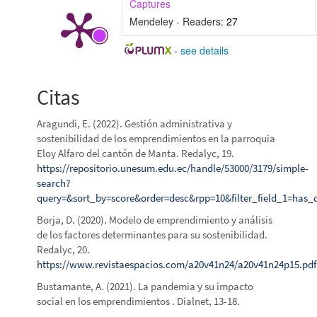
Captures
Mendeley - Readers:
27
-
see details
Citas
Aragundi, E. (2022). Gestión administrativa y
sostenibilidad de los emprendimientos en la parroquia
Eloy Alfaro del cantón de Manta. Redalyc, 19.
https://repositorio.unesum.edu.ec/handle/53000/3179/simple-
search?
query=&sort_by=score&order=desc&rpp=10&filter_field_1=has_c
Borja, D. (2020). Modelo de emprendimiento y análisis
de los factores determinantes para su sostenibilidad.
Redalyc, 20.
https://www.revistaespacios.com/a20v41n24/a20v41n24p15.pdf
Bustamante, A. (2021). La pandemia y su impacto
social en los emprendimientos . Dialnet, 13-18.