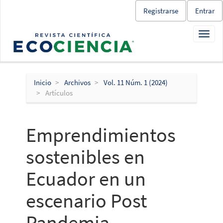
Salto
Registrarse
Entrar
rápido
al
Toggl
contenido
navig
de
la
página
Navegación
Inicio
Archivos
Vol. 11 Núm. 1 (2024)
principal
Artículos
Contenido
principal
Barra
Emprendimientos
lateral
sostenibles en
Ecuador en un
escenario Post
Pandemia