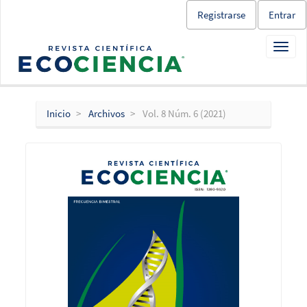
Salto
Registrarse
Entrar
rápido
al
Toggl
contenido
navig
de
la
página
Navegación
Inicio
Archivos
Vol. 8 Núm. 6 (2021)
principal
Contenido
principal
Barra
lateral