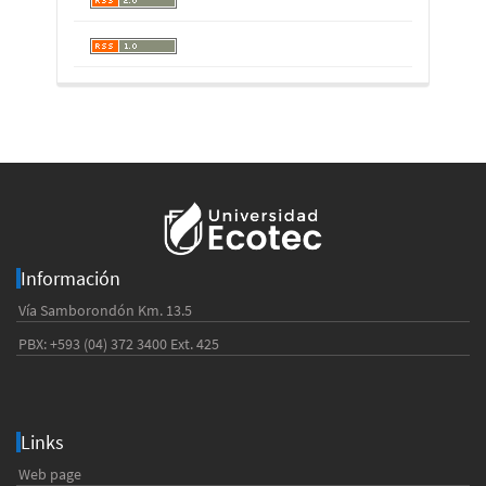
Información
Vía Samborondón Km. 13.5
PBX: +593 (04) 372 3400 Ext. 425
Links
Web page