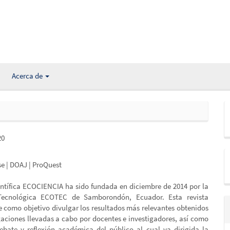
Acerca de
20
se | DOAJ | ProQuest
entífica ECOCIENCIA ha sido fundada en diciembre de 2014 por la
Tecnológica ECOTEC de Samborondón, Ecuador. Esta revista
ne como objetivo divulgar los resultados más relevantes obtenidos
igaciones llevadas a cabo por docentes e investigadores, así como
debate y reflexión académica del público al cual va dirigida la