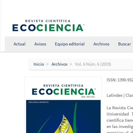
Salto
rápido
al
contenido
de
la
página
Actual
Avisos
Equipo editorial
Archivos
Buscar
Navegación
principal
Contenido
Inicio
Archivos
Vol. 6 Núm. 6 (2019)
principal
Barra
lateral
ISSN: 1390-93
Latindex | Cla
La Revista Ci
Universidad 
científica tie
en las invest
propiciar el 