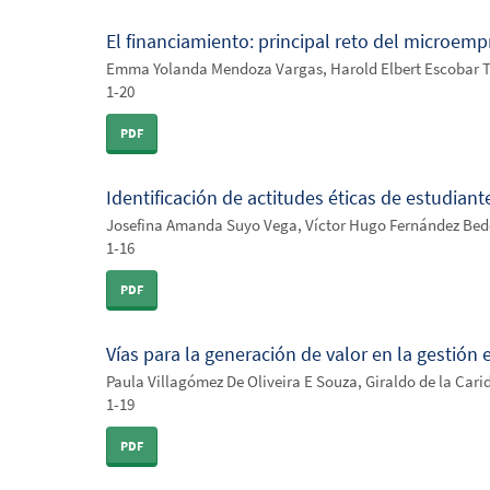
El financiamiento: principal reto del microe
Emma Yolanda Mendoza Vargas, Harold Elbert Escobar Te
1-20
PDF
Identificación de actitudes éticas de estudian
Josefina Amanda Suyo Vega, Víctor Hugo Fernández Bedo
1-16
PDF
Vías para la generación de valor en la gestión
Paula Villagómez De Oliveira E Souza, Giraldo de la Car
1-19
PDF