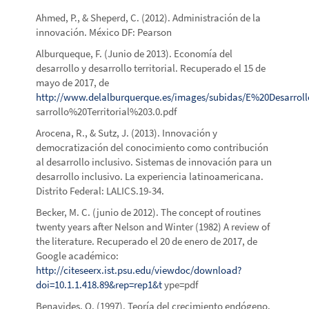
Ahmed, P., & Sheperd, C. (2012). Administración de la
innovación. México DF: Pearson
Alburqueque, F. (Junio de 2013). Economía del
desarrollo y desarrollo territorial. Recuperado el 15 de
mayo de 2017, de
http://www.delalburquerque.es/images/subidas/E%20Desarro
sarrollo%20Territorial%203.0.pdf
Arocena, R., & Sutz, J. (2013). Innovación y
democratización del conocimiento como contribución
al desarrollo inclusivo. Sistemas de innovación para un
desarrollo inclusivo. La experiencia latinoamericana.
Distrito Federal: LALICS.19-34.
Becker, M. C. (junio de 2012). The concept of routines
twenty years after Nelson and Winter (1982) A review of
the literature. Recuperado el 20 de enero de 2017, de
Google académico:
http://citeseerx.ist.psu.edu/viewdoc/download?
doi=10.1.1.418.89&rep=rep1&t
ype=pdf
Benavides, O. (1997). Teoría del crecimiento endógeno.