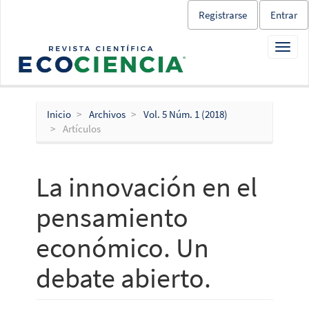
Salto
Registrarse
Entrar
rápido
al
Toggl
contenido
navig
de
la
página
Navegación
Inicio
Archivos
Vol. 5 Núm. 1 (2018)
principal
Artículos
Contenido
principal
Barra
La innovación en el
lateral
pensamiento
económico. Un
debate abierto.