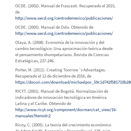
OCDE. (2002). Manual de Frascasti. Recuperado el 2015,
de
http://www.oecd.org/centrodemexico/publicaciones/
OCDE. (2005). Manual de Oslo. Obtenido de
http://www.oecd.org/centrodemexico/publicaciones/
Olaya, A. (2008). Economía de la innovación y del
cambio tecnológico: Una aproximación teórica desde
el pensamiento shumpetariano. Revista de Ciencias
Estratégicas, 237-246.
Porter, M. (2011). Creating Toorrow´s Advantages.
Recuperado el 12 de diciembre de 2016, de
https://docuri.com/download/michaelpor_59c1d742f581710b28
RICYT. (2001). Manual de Bogotá. Normalización de
indicadores de innovación tecnológica en América
Latina y el Caribe. Obtenido de
http://www.ricyt.org/component/docman/cat_view/16-
manuales?Itemid=2
Ricoy, C. (2005). La teoría del crecimiento económico
de Adam Smith. Economía y Desarrollo vol. 138, núm.