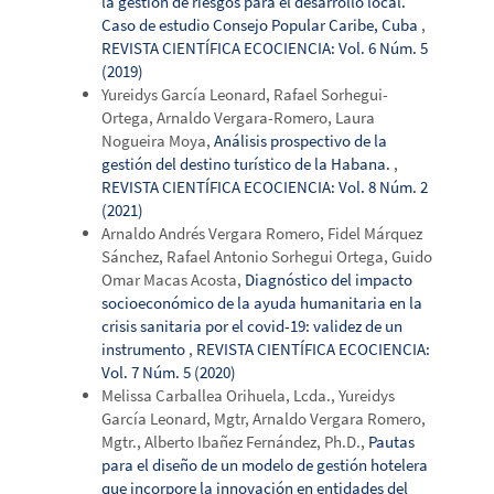
la gestión de riesgos para el desarrollo local.
Caso de estudio Consejo Popular Caribe, Cuba
,
REVISTA CIENTÍFICA ECOCIENCIA: Vol. 6 Núm. 5
(2019)
Yureidys García Leonard, Rafael Sorhegui-
Ortega, Arnaldo Vergara-Romero, Laura
Nogueira Moya,
Análisis prospectivo de la
gestión del destino turístico de la Habana.
,
REVISTA CIENTÍFICA ECOCIENCIA: Vol. 8 Núm. 2
(2021)
Arnaldo Andrés Vergara Romero, Fidel Márquez
Sánchez, Rafael Antonio Sorhegui Ortega, Guido
Omar Macas Acosta,
Diagnóstico del impacto
socioeconómico de la ayuda humanitaria en la
crisis sanitaria por el covid-19: validez de un
instrumento
,
REVISTA CIENTÍFICA ECOCIENCIA:
Vol. 7 Núm. 5 (2020)
Melissa Carballea Orihuela, Lcda., Yureidys
García Leonard, Mgtr, Arnaldo Vergara Romero,
Mgtr., Alberto Ibañez Fernández, Ph.D.,
Pautas
para el diseño de un modelo de gestión hotelera
que incorpore la innovación en entidades del