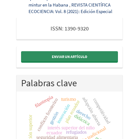
mintur en la Habana
,
REVISTA CIENTÍFICA
ECOCIENCIA: Vol. 8 (2021): Edición Especial
issn
ISSN: 1390-9320
ENVIAR UN ARTÍCULO
Palabras clave
filantropía
adopción abierta
turismo
competitividad
conflicto fronterizo
plan ecuador
innovación
derecho
gestión
didáctica
educación superior
interés superior del niño
adopción tradicional
refugiados
ecuador
seguridad alimentaria