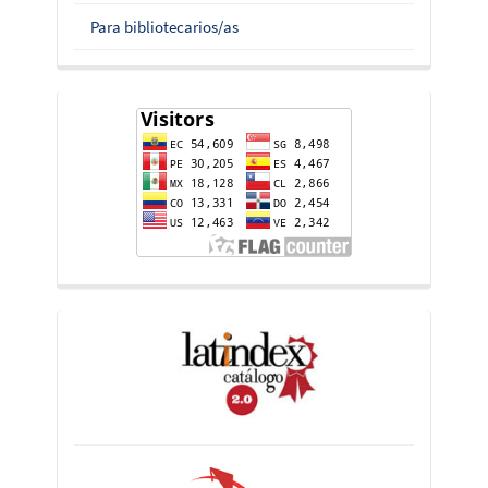
Para bibliotecarios/as
flag-
counter
indices