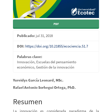
PDF
Publicado:
jul 31, 2018
DOI:
https://doi.org/10.21855/ecociencia.51.7
Palabras clave:
Innovación, Escuelas del pensamiento
económico, Gestión de la innovación
Contenido
Yureidys García Leonard, MSc.
principal
Rafael Antonio Sorhegui Ortega, PhD.
del
Resumen
artículo
La innovación es considerada paradigma de la