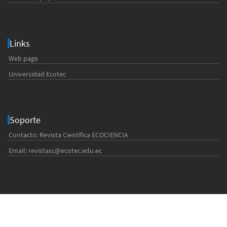
Links
Web page
Universidad Ecotec
Soporte
Contacto: Revista Científica ECOCIENCIA
Email:
revistasc@ecotec.edu.ec