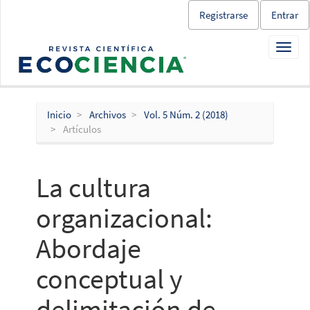
Salto
Registrarse
Entrar
rápido
al
Toggl
contenido
navig
de
la
página
Navegación
Inicio
Archivos
Vol. 5 Núm. 2 (2018)
principal
Artículos
Contenido
principal
Barra
La cultura
lateral
organizacional:
Abordaje
conceptual y
delimitación de