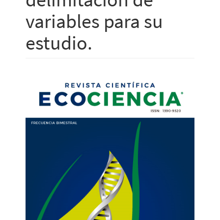
variables para su
estudio.
Barra
lateral
del
artículo