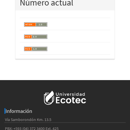
Número actual
Información
Vía Samborondón Km. 13.5
PBX: +593 (04) 372 3400 Ext. 425