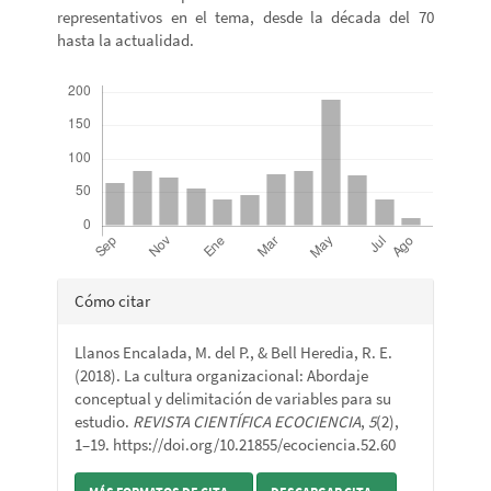
representativos en el tema, desde la década del 70
hasta la actualidad.
Descargas
Detalles
Cómo citar
del
Llanos Encalada, M. del P., & Bell Heredia, R. E.
artículo
(2018). La cultura organizacional: Abordaje
conceptual y delimitación de variables para su
estudio.
REVISTA CIENTÍFICA ECOCIENCIA
,
5
(2),
1–19. https://doi.org/10.21855/ecociencia.52.60