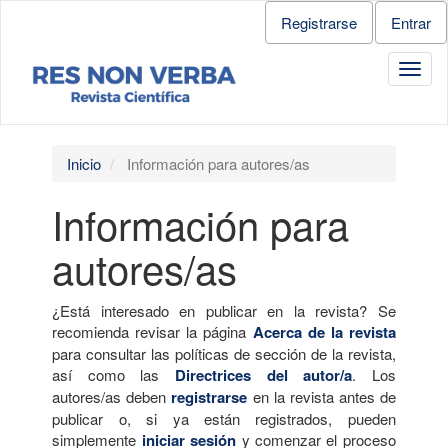
Salto
Registrarse
Entrar
rápido
al
Toggl
contenido
navig
de
la
página
Navegación
Inicio
Información para autores/as
principal
Contenido
Información para
principal
Barra
autores/as
lateral
¿Está interesado en publicar en la revista? Se
recomienda revisar la página
Acerca de la revista
para consultar las políticas de sección de la revista,
así como las
Directrices del autor/a
. Los
autores/as deben
registrarse
en la revista antes de
publicar o, si ya están registrados, pueden
simplemente
iniciar sesión
y comenzar el proceso