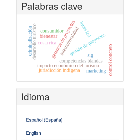
Palabras clave
gerencia de proyectos
luces led
desarrollo turístico
interculturalidad
criminalización
consumidor
gestión de proyectos
bienestar
costa rica
control concreto
sig
competencias blandas
impacto económico del turismo
jurisdicción indígena
marketing
Idioma
Español (España)
English