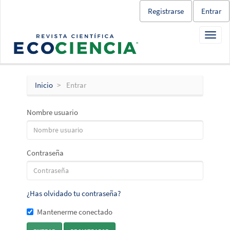
Salto
Registrarse
Entrar
rápido
al
Toggl
contenido
navig
de
la
página
Navegación
Inicio
Entrar
principal
Contenido
Nombre usuario
principal
Barra
lateral
Contraseña
¿Has olvidado tu contraseña?
Mantenerme conectado