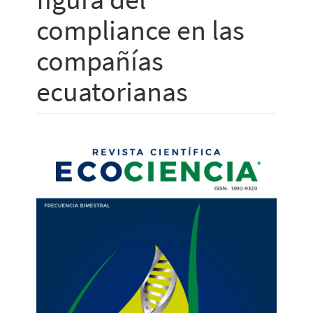
compliance en las
compañías
ecuatorianas
Barra
lateral
del
artículo