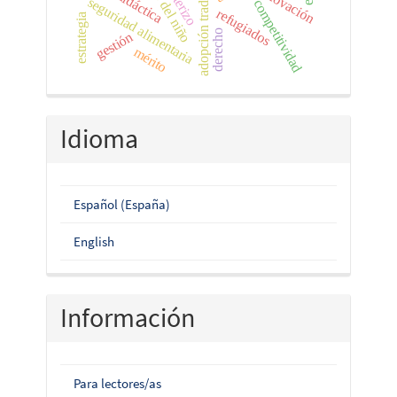
adopción tradicional
innovación
didáctica
seguridad alimentaria
competitividad
refugiados
estrategia
derecho
gestión
mérito
Idioma
Español (España)
English
Información
Para lectores/as