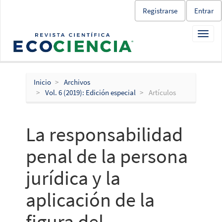
Salto
Registrarse
Entrar
rápido
al
Toggl
contenido
navig
de
la
página
Navegación
Inicio
Archivos
principal
Vol. 6 (2019): Edición especial
Artículos
Contenido
principal
Barra
La responsabilidad
lateral
penal de la persona
jurídica y la
aplicación de la
figura del