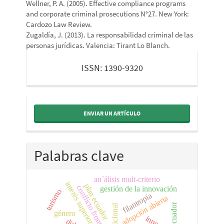
Wellner, P. A. (2005). Effective compliance programs
and corporate criminal prosecutions N°27. New York:
Cardozo Law Review.
Zugaldía, J. (2013). La responsabilidad criminal de las
personas jurídicas. Valencia: Tirant Lo Blanch.
issn
ISSN: 1390-9320
ENVIAR UN ARTÍCULO
Palabras clave
an´álisis mult-criterio
interés superior del niño
plan ecuador
conflicto fronterizo
gestión de la innovación
turismo
filantropía
adopción abierta
ecuador
género