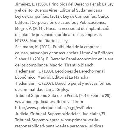
Jiménez, L. (1958). Principios del Derecho Penal: La Ley
y el delito. Buenos Aires: Editorial Sudamericana.
Ley de Compañías. (2017). Ley de Compañías. Quito:
Editorial Corporación de Estudios y Publicaciones.
Mogro, V. (2011). Hacia la necesidad de implantación
del plan de prevención jurídicas de las empresas
N°7633. Madrid: Diario La Ley.
Seelmann, K. (2002). Punibilidad de la empresa:
causas, paradojas y consecuencias. Lima: Ara Editores.
Sieber, U. (2013). El Derecho Penal económico en la era
de los compliance. Madrid: Tirant lo Blanch.
Tiedemann, K. (1993). Lecciones de Derecho Penal
Económico. Madrid: Editorial La Mancha.
Tiedemann, K. (2007). Derecho penal y nuevas formas
de criminalidad. Lima: Grijley.
Tribunal Supremo Sala de lo Penal. (2016, Febrero 29).
www.poderjudicial.es. Retrieved from
http://www.poderjudicial.es/cgpj/es/Poder-
Judicial/Tribunal-Supremo/Noticias-Judiciales/El-
Tribunal-Supremo-aprecia-por-primera-vez-la-
responsabilidad-penal-de-las-personas-juridicas