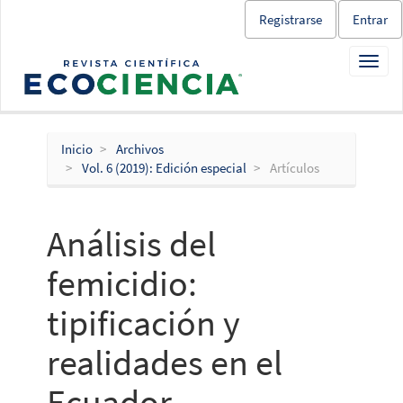
Salto
Registrarse
Entrar
rápido
al
Toggl
contenido
navig
de
la
página
Navegación
Inicio
Archivos
principal
Vol. 6 (2019): Edición especial
Artículos
Contenido
principal
Barra
Análisis del
lateral
femicidio:
tipificación y
realidades en el
Ecuador