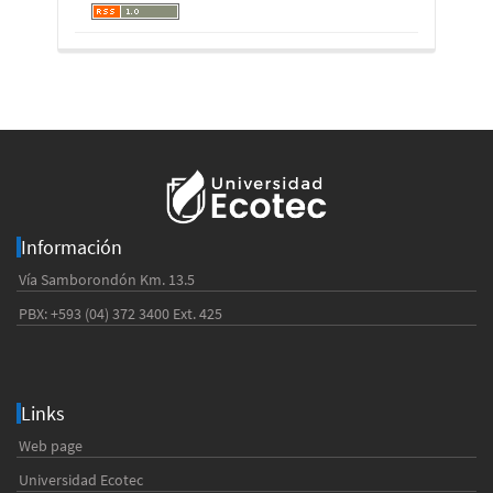
Información
Vía Samborondón Km. 13.5
PBX: +593 (04) 372 3400 Ext. 425
Links
Web page
Universidad Ecotec