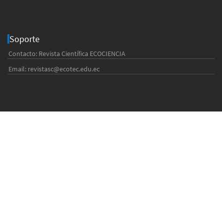
Soporte
Contacto: Revista Científica ECOCIENCIA
Email:
revistasc@ecotec.edu.ec