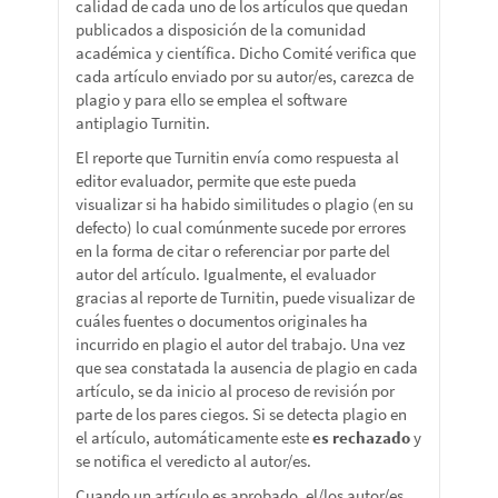
calidad de cada uno de los artículos que quedan
publicados a disposición de la comunidad
académica y científica. Dicho Comité verifica que
cada artículo enviado por su autor/es, carezca de
plagio y para ello se emplea el software
antiplagio Turnitin.
El reporte que Turnitin envía como respuesta al
editor evaluador, permite que este pueda
visualizar si ha habido similitudes o plagio (en su
defecto) lo cual comúnmente sucede por errores
en la forma de citar o referenciar por parte del
autor del artículo. Igualmente, el evaluador
gracias al reporte de Turnitin, puede visualizar de
cuáles fuentes o documentos originales ha
incurrido en plagio el autor del trabajo. Una vez
que sea constatada la ausencia de plagio en cada
artículo, se da inicio al proceso de revisión por
parte de los pares ciegos. Si se detecta plagio en
el artículo, automáticamente este
es rechazado
y
se notifica el veredicto al autor/es.
Cuando un artículo es aprobado, el/los autor/es