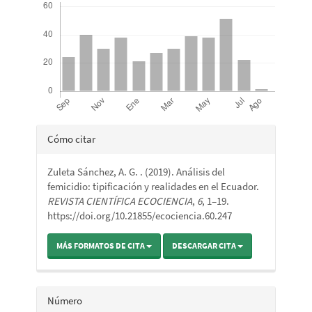
Detalles
Cómo citar
del
Zuleta Sánchez, A. G. . (2019). Análisis del
artículo
femicidio: tipificación y realidades en el Ecuador.
REVISTA CIENTÍFICA ECOCIENCIA
,
6
, 1–19.
https://doi.org/10.21855/ecociencia.60.247
MÁS FORMATOS DE CITA
DESCARGAR CITA
Número