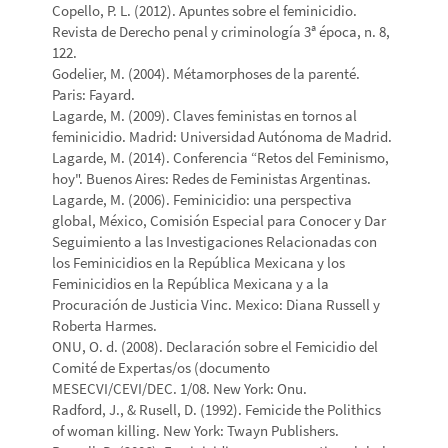
Copello, P. L. (2012). Apuntes sobre el feminicidio.
Revista de Derecho penal y criminología 3ª época, n. 8,
122.
Godelier, M. (2004). Métamorphoses de la parenté.
Paris: Fayard.
Lagarde, M. (2009). Claves feministas en tornos al
feminicidio. Madrid: Universidad Autónoma de Madrid.
Lagarde, M. (2014). Conferencia “Retos del Feminismo,
hoy". Buenos Aires: Redes de Feministas Argentinas.
Lagarde, M. (2006). Feminicidio: una perspectiva
global, México, Comisión Especial para Conocer y Dar
Seguimiento a las Investigaciones Relacionadas con
los Feminicidios en la República Mexicana y los
Feminicidios en la República Mexicana y a la
Procuración de Justicia Vinc. Mexico: Diana Russell y
Roberta Harmes.
ONU, O. d. (2008). Declaración sobre el Femicidio del
Comité de Expertas/os (documento
MESECVI/CEVI/DEC. 1/08. New York: Onu.
Radford, J., & Rusell, D. (1992). Femicide the Polithics
of woman killing. New York: Twayn Publishers.