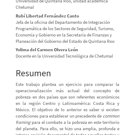
Universidad de Quintana Roo, unidad académica
del
Chetumal
Rubí Libertad Fernández Canto
artículo
Jefa de la oficina del Departamento de Integración
Programática de los Sectores de Seguridad, Turismo,
Economía y Gobierno en la Secretaría de Finanzas y
Planeación del Gobierno del Estado de Quintana Roo
Yolima del Carmen Olvera León
Docente en la Universidad Tecnológica de Chetumal
Resumen
Este trabajo plantea un ejercicio para comparar la
operacionalización más actual del concepto de
pobreza en dos países que son referentes económicos
en la región Centro y Latinoamérica: Costa Rica y
México. El objetivo de lo anterior es saber si existen
condiciones para establecer un precedente de
common
framing
para el combate a la pobreza en este territorio
del planeta. Para ello, se hizo una amplia, profunda e
intensa revisión documental de todos aquellos textos y