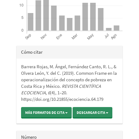
Detalles
Cómo citar
del
Barrera Rojas, M. Ángel, Fernández Canto, R. L., &
artículo
Olvera León, Y. del C. (2019). Common Frame en la
operacionalización del concepto de pobreza en
Costa Rica y México.
REVISTA CIENTÍFICA
ECOCIENCIA
,
6
(4), 1–20.
https://doi.org/10.21855/ecociencia.64.179
MÁS FORMATOS DE CITA
DESCARGAR CITA
Número