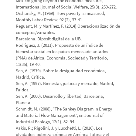
Mexico: going beyond the economic measures,
International journal of Social Welfare, 25(3), 259-272.
Orshansky, M. (1969). How poverty is measured,
Monthly Labor Review, 92 (2), 37-41
Reguant, M. y Martínez, F. (2014) Operacionalización de
conceptos/variables.
Barcelona. Dipósit digital de la UB.
Rodríguez, J. (2011). Propuesta de un índice de
bienestar social en los países menos adelantados
(PMA) de África, Economía, Sociedad y Territorio,
11(35), 19-40.
Sen, A. (1979). Sobre la desigualdad económica,
Madrid, Crítica.
Sen, A. (1997). Bienestar, justicia y mercado, Madrid,
Paidos.
Sen, A. (2000). Desarrollo y libertad, Barcelona,
Planeta.
Schmidt, M. (2008), “The Sankey Diagram in Energy
and Material Flow Management”, en Journal of
Industrial Ecology, 12(1), 82–94.
Vakis, R.; Rigolini, J. y Lucchetti, L. (2016). Los
olvidados: pobreza crónica en América Latina y el