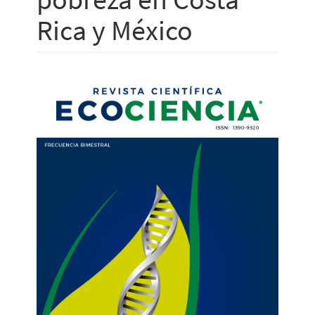
Rica y México
Barra
lateral
del
artículo