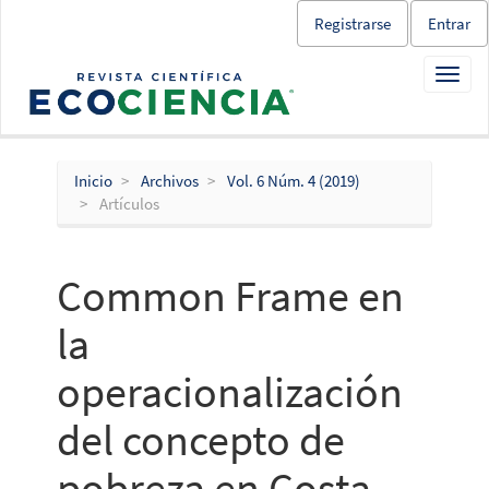
Salto
Registrarse
Entrar
rápido
al
Toggl
contenido
navig
de
la
página
Navegación
Inicio
Archivos
Vol. 6 Núm. 4 (2019)
principal
Artículos
Contenido
principal
Barra
Common Frame en
lateral
la
operacionalización
del concepto de
pobreza en Costa