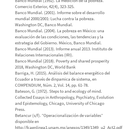
Banco Mundial (1992). La medición de la pobreza.
Comercio Exterior, 42(4), 323-325.
Banco Mundial. (2001). Informe sobre el desarrollo
mundial 2000/2001: Lucha contra la pobreza.
Washington DC, Banco Mundial.
Banco Mundial. (2004). La pobreza en México: una
evaluación de las condiciones, las tendencias y la
estrategia del Gobierno. México, Banco Mundial.
Banco Mundial (2013). Informe anual 2013. Instituto de
Relaciones Internacionales (IRI).
Banco Mundial (2018). Poverty and shared prosperity
2018, Washington DC, World Bank
Barriga, H. (2015). Análisis del balance energético del
Ecuador a través de dinpamica de sistema, en
COMPENDIUM, Núm. 2, Vol. 14, pp. 61-78.
Bateson, G. (1972). Steps to and ecology of mind.
Collected Essays in Anthropology, Psychiatry, Evolution
and Epistemology, Chicago, University of Chicago
Press.
Betancur (s/f). “Operacionalización de variables”
disponible en
http://fcaenlinea1.unam.mx/anexos/1349/1349_u2_Act2.pdf