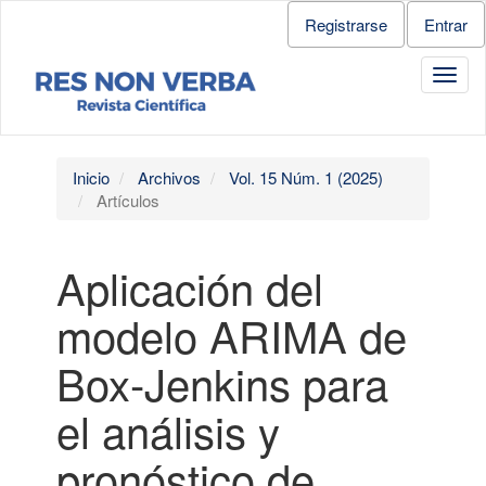
Salto
Registrarse
Entrar
rápido
al
Toggl
contenido
navig
de
la
página
Navegación
Inicio
Archivos
Vol. 15 Núm. 1 (2025)
principal
Artículos
Contenido
principal
Barra
Aplicación del
lateral
modelo ARIMA de
Box-Jenkins para
el análisis y
pronóstico de