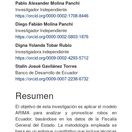
Contenido
Pablo Alexander Molina Panchi
Investigador Independiente
principal
https://orcid.org/0000-0002-1708-8446
del
Diego Fabián Molina Panchi
artículo
Investigador Independiente
https://orcid.org/0000-0002-5803-1876
Digna Yolanda Tobar Rubio
Investigadora independiente
https://orcid.org/0009-0002-4293-5712
Stalin Josué Gavilánez Torres
Banco de Desarrollo de Ecuador
https://orcid.org/0009-0007-2238-6732
Resumen
El objetivo de esta investigación es aplicar el modelo
ARIMA para analizar y pronosticar robos en
Ecuador, basándose en los datos de la Fiscalía
General del Estado. La metodología empleada se
basa en un enfoque cuantitativo que incluye técnicas