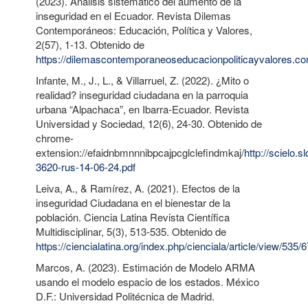
(2023). Análisis sistemático del aumento de la
inseguridad en el Ecuador. Revista Dilemas
Contemporáneos: Educación, Política y Valores,
2(57), 1-13. Obtenido de
https://dilemascontemporaneoseducacionpoliticayvalores.co
Infante, M., J., L., & Villarruel, Z. (2022). ¿Mito o
realidad? inseguridad ciudadana en la parroquia
urbana “Alpachaca”, en Ibarra-Ecuador. Revista
Universidad y Sociedad, 12(6), 24-30. Obtenido de
chrome-
extension://efaidnbmnnnibpcajpcglclefindmkaj/
http://scielo.
3620-rus-14-06-24.pdf
Leiva, A., & Ramírez, A. (2021). Efectos de la
inseguridad Ciudadana en el bienestar de la
población. Ciencia Latina Revista Científica
Multidisciplinar, 5(3), 513-535. Obtenido de
https://ciencialatina.org/index.php/cienciala/article/view/535/
Marcos, A. (2023). Estimación de Modelo ARMA
usando el modelo espacio de los estados. México
D.F.: Universidad Politécnica de Madrid.