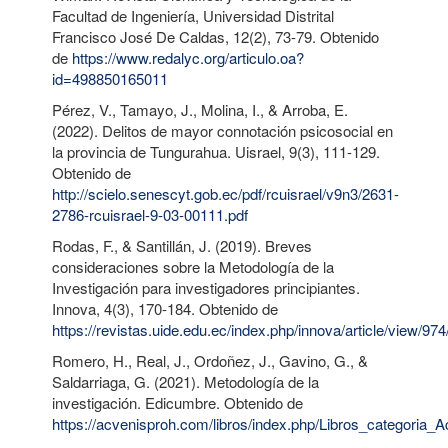
Facultad de Ingeniería, Universidad Distrital
Francisco José De Caldas, 12(2), 73-79. Obtenido
de
https://www.redalyc.org/articulo.oa?
id=498850165011
Pérez, V., Tamayo, J., Molina, I., & Arroba, E.
(2022). Delitos de mayor connotación psicosocial en
la provincia de Tungurahua. Uisrael, 9(3), 111-129.
Obtenido de
http://scielo.senescyt.gob.ec/pdf/rcuisrael/v9n3/2631-
2786-rcuisrael-9-03-00111.pdf
Rodas, F., & Santillán, J. (2019). Breves
consideraciones sobre la Metodología de la
Investigación para investigadores principiantes.
Innova, 4(3), 170-184. Obtenido de
https://revistas.uide.edu.ec/index.php/innova/article/view/97
Romero, H., Real, J., Ordoñez, J., Gavino, G., &
Saldarriaga, G. (2021). Metodología de la
investigación. Edicumbre. Obtenido de
https://acvenisproh.com/libros/index.php/Libros_categoria_A