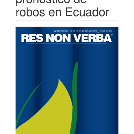
robos en Ecuador
Barra
lateral
del
artículo