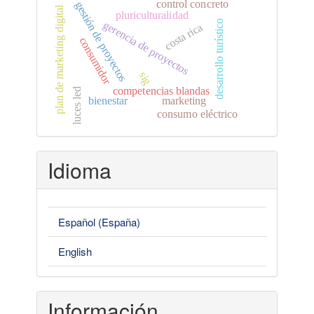
control concreto
gestión de proyectos
plan de marketing digital
pluriculturalidad
desarrollo turístico
gerencia de proyectos
costa rica
consumidor
sig
competencias blandas
luces led
bienestar
marketing
consumo eléctrico
Idioma
Español (España)
English
Información