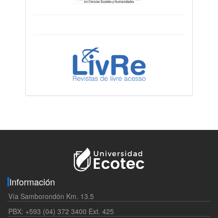
Información
Vía Samborondón Km. 13.5
PBX: +593 (04) 372 3400 Ext. 425