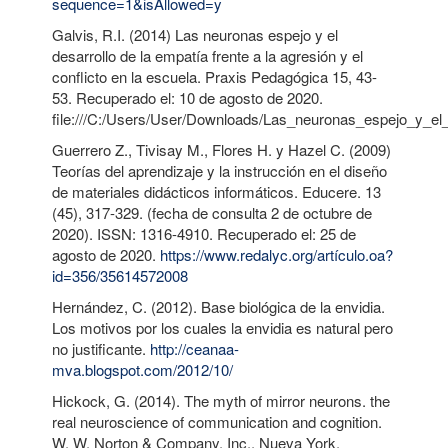
sequence=1&isAllowed=y
Galvis, R.I. (2014) Las neuronas espejo y el
desarrollo de la empatía frente a la agresión y el
conflicto en la escuela. Praxis Pedagógica 15, 43-
53. Recuperado el: 10 de agosto de 2020.
file:///C:/Users/User/Downloads/Las_neuronas_espejo_y_el
Guerrero Z., Tivisay M., Flores H. y Hazel C. (2009)
Teorías del aprendizaje y la instrucción en el diseño
de materiales didácticos informáticos. Educere. 13
(45), 317-329. (fecha de consulta 2 de octubre de
2020). ISSN: 1316-4910. Recuperado el: 25 de
agosto de 2020.
https://www.redalyc.org/artículo.oa?
id=356/35614572008
Hernández, C. (2012). Base biológica de la envidia.
Los motivos por los cuales la envidia es natural pero
no justificante.
http://ceanaa-
mva.blogspot.com/2012/10/
Hickock, G. (2014). The myth of mirror neurons. the
real neuroscience of communication and cognition.
W. W. Norton & Company. Inc., Nueva York.