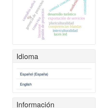
consumidor
control concreto
marketing
gerencia de proyectos
cannabis sativa
gestión de proyectos
desarrollo turístico
sig
costa rica
exportación de servicios
pluriculturalidad
bienestar
competencias blandas
interculturalidad
luces led
Idioma
Español (España)
English
Información