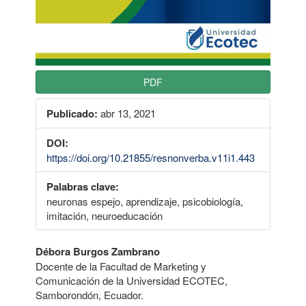
PDF
Publicado:
abr 13, 2021
DOI:
https://doi.org/10.21855/resnonverba.v11i1.443
Palabras clave:
neuronas espejo, aprendizaje, psicobiología,
imitación, neuroeducación
Contenido
Débora Burgos Zambrano
Docente de la Facultad de Marketing y
principal
Comunicación de la Universidad ECOTEC,
del
Samborondón, Ecuador.