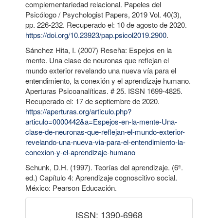
complementariedad relacional. Papeles del
Psicólogo / Psychologist Papers, 2019 Vol. 40(3),
pp. 226-232. Recuperado el: 10 de agosto de 2020.
https://doi.org/10.23923/pap.psicol2019.2900
.
Sánchez Hita, I. (2007) Reseña: Espejos en la
mente. Una clase de neuronas que reflejan el
mundo exterior revelando una nueva vía para el
entendimiento, la conexión y el aprendizaje humano.
Aperturas Psicoanalíticas. # 25. ISSN 1699-4825.
Recuperado el: 17 de septiembre de 2020.
https://aperturas.org/articulo.php?
articulo=0000442&a=Espejos-en-la-mente-Una-
clase-de-neuronas-que-reflejan-el-mundo-exterior-
revelando-una-nueva-via-para-el-entendimiento-la-
conexion-y-el-aprendizaje-humano
Schunk, D.H. (1997). Teorías del aprendizaje. (6ª.
ed.) Capítulo 4: Aprendizaje cognoscitivo social.
México: Pearson Educación.
issn
ISSN: 1390-6968