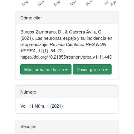
Detalles
Cómo citar
del
Burgos Zambrano, D., & Cabrera Ávila, C.
artículo
(2021). Las neuronas espejo y su incidencia en
el aprendizaje.
Revista Científica RES NON
VERBA
,
11
(1), 54–72.
https://doi.org/10.21855/resnonverba.v11i1.443
Más formatos de cita
Descargar cita
Número
Vol. 11 Núm. 1 (2021)
Sección