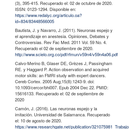
(3), 395-415. Recuperado el: 02 de octubre de 2020.
ISSN: 0123-1294. Disponible en:
https://www.redalyc.org/articulo.oa?
id=834/83448566005
Bautista, J. y Navarro, J. (2011). Neuronas espejo y
el aprendizaje en anestesia. Opiniones, Debates y
Controversias. Rev Fac Med. 2011 Vol. 59 No. 4.
Recuperado el 02 de septiembre de 2020.
http://www.scielo.org.co/pdf/rfmun/v59n4/v59n4a06.pdf
Calvo-Merino B, Glaser DE, Grèzes J, Passingham
RE. y Haggard P. Action observation and acquired
motor skills: an FMRI study with expert dancers.
Cereb Cortex. 2005 Aug;15(8):1243-9. doi:
10.1093/cercor/bhi007. Epub 2004 Dec 22. PMID:
15616133. Recuperado el: 02 de septiembre de
2020
Camón, J. (2016). Las neuronas espejo y la
imitación. Universidad de Salamanca. Recuperado
el: 10 de agosto de 2020.
https://www.researchgate.net/publication/321075981_T