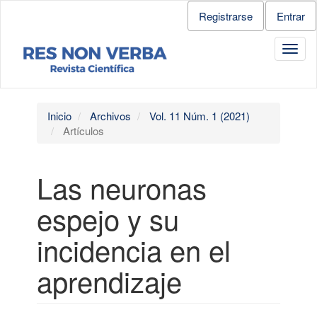
Salto
Registrarse
Entrar
rápido
al
Toggl
contenido
navig
de
la
página
Navegación
Inicio
Archivos
Vol. 11 Núm. 1 (2021)
principal
Artículos
Contenido
principal
Barra
Las neuronas
lateral
espejo y su
incidencia en el
aprendizaje