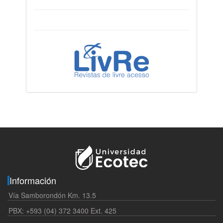
Información
Vía Samborondón Km. 13.5
PBX: +593 (04) 372 3400 Ext. 425