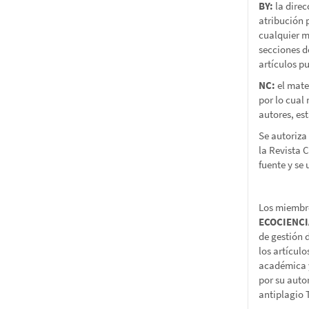
BY:
la direc
atribución p
cualquier m
secciones d
artículos pu
NC:
el mate
por lo cual
autores, es
Se autoriza 
la Revista 
fuente y se
Los miembro
ECOCIENC
de gestión 
los artícul
académica y
por su auto
antiplagio T