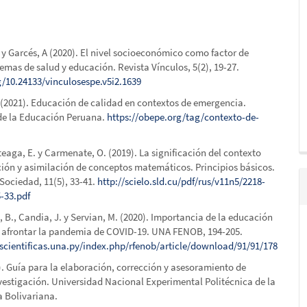
y Garcés, A (2020). El nivel socioeconómico como factor de
temas de salud y educación. Revista Vínculos, 5(2), 19-27.
g/10.24133/vinculosespe.v5i2.1639
 (2021). Educación de calidad en contextos de emergencia.
de la Educación Peruana.
https://obepe.org/tag/contexto-de-
teaga, E. y Carmenate, O. (2019). La significación del contexto
ción y asimilación de conceptos matemáticos. Principios básicos.
Sociedad, 11(5), 33-41.
http://scielo.sld.cu/pdf/rus/v11n5/2218-
-33.pdf
, B., Candia, J. y Servian, M. (2020). Importancia de la educación
a afrontar la pandemia de COVID-19. UNA FENOB, 194-205.
ascientificas.una.py/index.php/rfenob/article/download/91/91/178
5). Guía para la elaboración, corrección y asesoramiento de
vestigación. Universidad Nacional Experimental Politécnica de la
 Bolivariana.