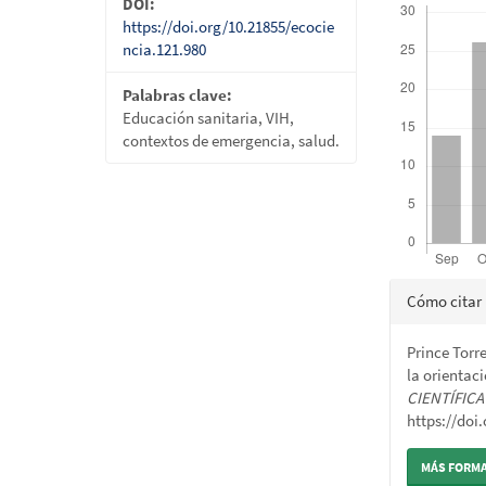
DOI:
https://doi.org/10.21855/ecocie
ncia.121.980
Palabras clave:
Educación sanitaria, VIH,
contextos de emergencia, salud.
Detalle
Cómo citar
del
Prince Torr
artícul
la orientac
CIENTÍFIC
https://doi
MÁS FORMA