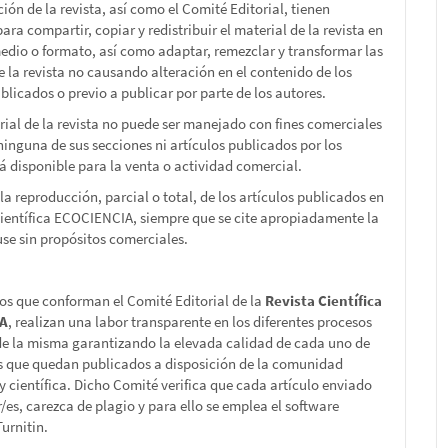
ción de la revista, así como el Comité Editorial, tienen
ara compartir, copiar y redistribuir el material de la revista en
edio o formato, así como adaptar, remezclar y transformar las
e la revista no causando alteración en el contenido de los
blicados o previo a publicar por parte de los autores.
rial de la revista no puede ser manejado con fines comerciales
 ninguna de sus secciones ni artículos publicados por los
tá disponible para la venta o actividad comercial.
la reproducción, parcial o total, de los artículos publicados en
Científica ECOCIENCIA, siempre que se cite apropiadamente la
 use sin propósitos comerciales.
s que conforman el Comité Editorial de la
Revista Científica
IA
, realizan una labor transparente en los diferentes procesos
de la misma garantizando la elevada calidad de cada uno de
os que quedan publicados a disposición de la comunidad
 científica. Dicho Comité verifica que cada artículo enviado
r/es, carezca de plagio y para ello se emplea el software
urnitin.