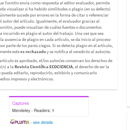
que Turnitin envía como respuesta al editor evaluador, permite
da visualizar si ha habido similitudes o plagio (en su defecto)
únmente sucede por errores en la forma de citar o referenciar
l autor del artículo. Igualmente, el evaluador gracias al
Turnitin, puede visualizar de cuáles fuentes o documentos
ha incurrido en plagio el autor del trabajo. Una vez que sea
la ausencia de plagio en cada artículo, se da inicio al proceso
por parte de los pares ciegos. Si se detecta plagio en el artículo,
mente este
es rechazado
y se notifica el veredicto al autor/es.
rtículo es aprobado, el/los autor/es conservan los derechos de
e(n) a la
Revista Científica ECOCIENCIA
, el derecho de ser la
 pueda editarlo, reproducirlo, exhibirlo y comunicarlo
dios impresos y electrónicos.
Captures
Mendeley - Readers:
1
-
see details