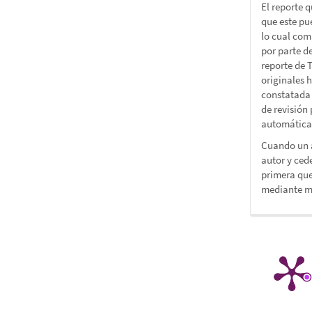
El reporte 
que este pue
lo cual com
por parte de
reporte de 
originales 
constatada 
de revisión 
automática
Cuando un a
autor y ced
primera que
mediante me