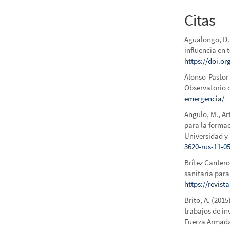
Citas
Agualongo, D. 
influencia en 
https://doi.or
Alonso-Pastor
Observatorio 
emergencia/
Angulo, M., Ar
para la forma
Universidad y 
3620-rus-11-05
Brítez Cantero
sanitaria par
https://revist
Brito, A. (201
trabajos de in
Fuerza Armada