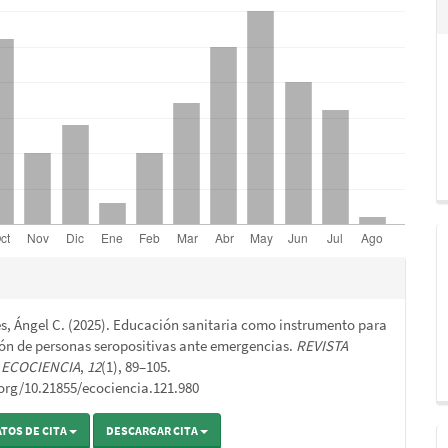
s
es, Ángel C. (2025). Educación sanitaria como instrumento para
o
ión de personas seropositivas ante emergencias.
REVISTA
A ECOCIENCIA
,
12
(1), 89–105.
.org/10.21855/ecociencia.121.980
TOS DE CITA
DESCARGAR CITA