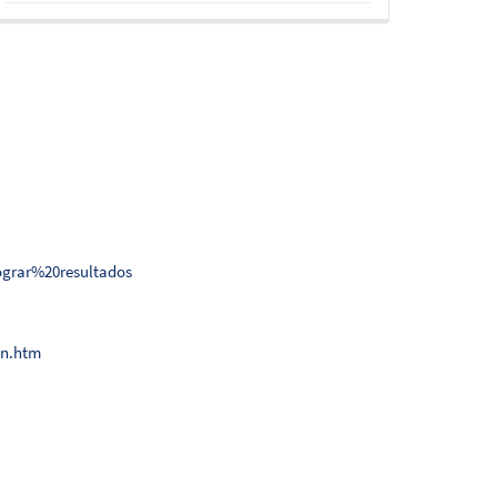
grar%20resultados
on.htm