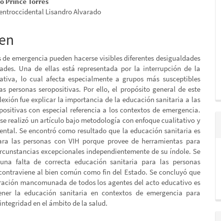
ido
o Prince Torres
entroccidental Lisandro Alvarado
al
en
o
s de emergencia pueden hacerse visibles diferentes desigualdades
dades. Una de ellas está representada por la interrupción de la
ativa, lo cual afecta especialmente a grupos más susceptibles
as personas seropositivas. Por ello, el propósito general de este
flexión fue explicar la importancia de la educación sanitaria a las
positivas con especial referencia a los contextos de emergencia.
 se realizó un artículo bajo metodología con enfoque cualitativo y
ntal. Se encontró como resultado que la educación sanitaria es
ara las personas con VIH porque provee de herramientas para
circunstancias excepcionales independientemente de su índole. Se
 una falta de correcta educación sanitaria para las personas
 contraviene al bien común como fin del Estado. Se concluyó que
ración mancomunada de todos los agentes del acto educativo es
ener la educación sanitaria en contextos de emergencia para
integridad en el ámbito de la salud.