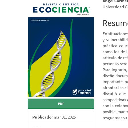
Barra
Conten
Ángel Carmel
Universidad C
lateral
princip
del
del
Resum
artículo
artícul
En situacione
y vulnerabili
práctica educ
como los de l
artículo de re
personas sero
Para lograrlo,
diseño docume
importante p
afrontar las 
discutió que
seropositivas
PDF
con la colabo
posible mant
Publicado:
mar 31, 2025
resguardar su 
Descargas