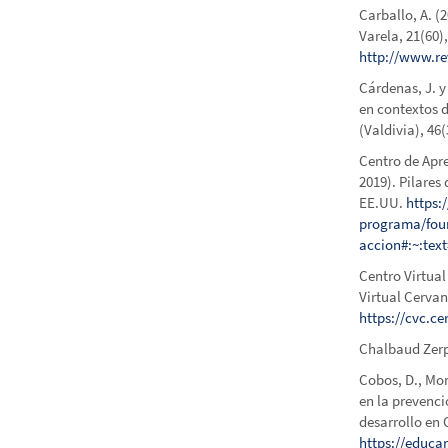
Carballo, A. (
Varela, 21(60)
http://www.re
Cárdenas, J. y
en contextos 
(Valdivia), 46(
Centro de Apre
2019). Pilare
EE.UU.
https:
programa/foun
accion#:~:te
Centro Virtual
Virtual Cervan
https://cvc.c
Chalbaud Zerpa
Cobos, D., Mor
en la prevenc
desarrollo en 
https://educa