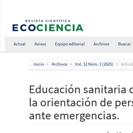
Salto
rápido
al
contenido
de
la
página
Actual
Avisos
Equipo editorial
Archivos
Buscar
Navegación
principal
Contenido
Inicio
Archivos
Vol. 12 Núm. 1 (2025)
Artícu
principal
Barra
lateral
Educación sanitaria
la orientación de pe
ante emergencias.