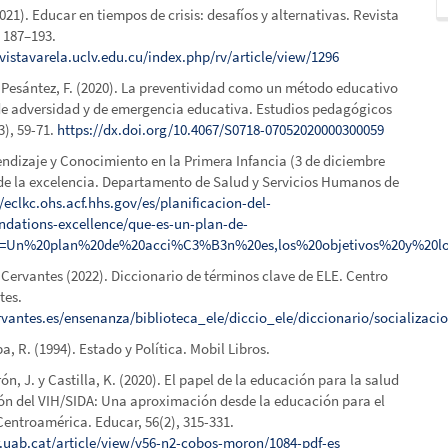
2021). Educar en tiempos de crisis: desafíos y alternativas. Revista
, 187–193.
vistavarela.uclv.edu.cu/index.php/rv/article/view/1296
 Pesántez, F. (2020). La preventividad como un método educativo
de adversidad y de emergencia educativa. Estudios pedagógicos
3), 59-71.
https://dx.doi.org/10.4067/S0718-07052020000300059
ndizaje y Conocimiento en la Primera Infancia (3 de diciembre
s de la excelencia. Departamento de Salud y Servicios Humanos de
//eclkc.ohs.acf.hhs.gov/es/planificacion-del-
dations-excellence/que-es-un-plan-de-
xt=Un%20plan%20de%20acci%C3%B3n%20es,los%20objetivos%20y%20lo
 Cervantes (2022). Diccionario de términos clave de ELE. Centro
tes.
ervantes.es/ensenanza/biblioteca_ele/diccio_ele/diccionario/socializaci
, R. (1994). Estado y Política. Mobil Libros.
ón, J. y Castilla, K. (2020). El papel de la educación para la salud
ión del VIH/SIDA: Una aproximación desde la educación para el
Centroamérica. Educar, 56(2), 315-331.
r.uab.cat/article/view/v56-n2-cobos-moron/1084-pdf-es