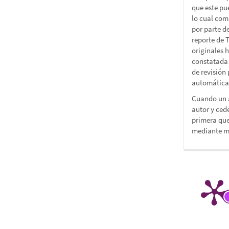
que este pue
lo cual com
por parte de
reporte de 
originales 
constatada 
de revisión 
automática
Cuando un a
autor y ced
primera que
mediante me