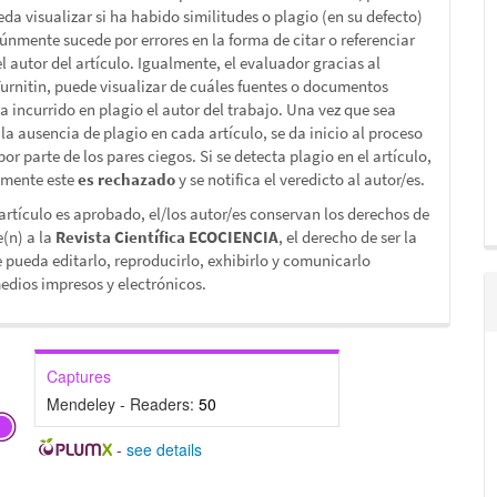
da visualizar si ha habido similitudes o plagio (en su defecto)
únmente sucede por errores en la forma de citar o referenciar
l autor del artículo. Igualmente, el evaluador gracias al
Turnitin, puede visualizar de cuáles fuentes o documentos
ha incurrido en plagio el autor del trabajo. Una vez que sea
la ausencia de plagio en cada artículo, se da inicio al proceso
por parte de los pares ciegos. Si se detecta plagio en el artículo,
mente este
es rechazado
y se notifica el veredicto al autor/es.
rtículo es aprobado, el/los autor/es conservan los derechos de
e(n) a la
Revista Científica ECOCIENCIA
, el derecho de ser la
 pueda editarlo, reproducirlo, exhibirlo y comunicarlo
dios impresos y electrónicos.
Captures
Mendeley - Readers:
50
-
see details