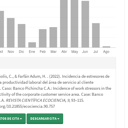
s
lís, C., & Farfán Adum, H. . (2022). Incidencia de estresores de
o
a productividad laboral del área de servicio al cliente
. Caso: Banco Pichincha C.A.: Incidence of work stressors in the
tivity of the corporate customer service area. Case: Banco
C.A.
REVISTA CIENTÍFICA ECOCIENCIA
,
9
, 93–115.
.org/10.21855/ecociencia.90.757
TOS DE CITA
DESCARGAR CITA