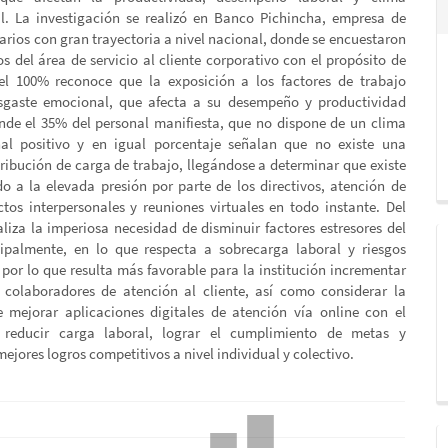
l. La investigación se realizó en Banco Pichincha, empresa de
arios con gran trayectoria a nivel nacional, donde se encuestaron
s del área de servicio al cliente corporativo con el propósito de
el 100% reconoce que la exposición a los factores de trabajo
sgaste emocional, que afecta a su desempeño y productividad
ende el 35% del personal manifiesta, que no dispone de un clima
al positivo y en igual porcentaje señalan que no existe una
ribución de carga de trabajo, llegándose a determinar que existe
o a la elevada presión por parte de los directivos, atención de
ictos interpersonales y reuniones virtuales en todo instante. Del
aliza la imperiosa necesidad de disminuir factores estresores del
cipalmente, en lo que respecta a sobrecarga laboral y riesgos
 por lo que resulta más favorable para la institución incrementar
colaboradores de atención al cliente, así como considerar la
e mejorar aplicaciones digitales de atención vía online con el
 reducir carga laboral, lograr el cumplimiento de metas y
ejores logros competitivos a nivel individual y colectivo.