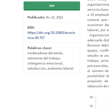
organizaciona
PDF
servicios banc
a 25 empleado
Publicado:
dic 22, 2022
conocer que 
ocasionan de
DOI:
laboral, por 
https://doi.org/10.21855/ecocie
organizacion
ncia.90.757
adecuada dist
Burnout debid
Palabras clave:
quejas, confl
moderadores del estrés,
estudio se an
estresores del trabajo,
trabajo, prin
inteligencia emocional,
psicosociales,
satisfacción, ambiente laboral
el número de 
posibilidad d
propósito de
obtención de m
Descargas