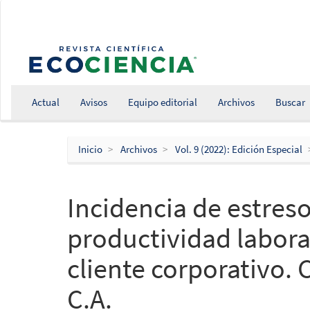
Salto
rápido
al
contenido
de
la
página
Actual
Avisos
Equipo editorial
Archivos
Buscar
Navegación
principal
Contenido
Inicio
Archivos
Vol. 9 (2022): Edición Especial
principal
Barra
lateral
Incidencia de estreso
productividad laboral
cliente corporativo.
C.A.