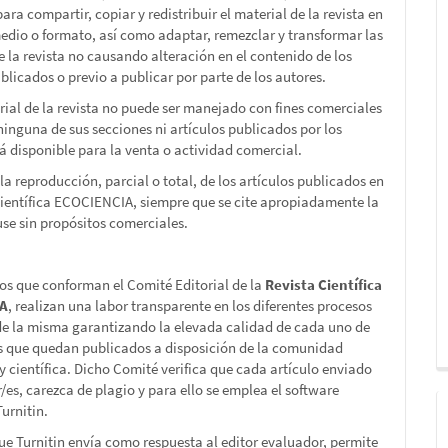
ara compartir, copiar y redistribuir el material de la revista en
edio o formato, así como adaptar, remezclar y transformar las
e la revista no causando alteración en el contenido de los
blicados o previo a publicar por parte de los autores.
rial de la revista no puede ser manejado con fines comerciales
 ninguna de sus secciones ni artículos publicados por los
tá disponible para la venta o actividad comercial.
la reproducción, parcial o total, de los artículos publicados en
Científica ECOCIENCIA, siempre que se cite apropiadamente la
 use sin propósitos comerciales.
s que conforman el Comité Editorial de la
Revista Científica
IA
, realizan una labor transparente en los diferentes procesos
de la misma garantizando la elevada calidad de cada uno de
os que quedan publicados a disposición de la comunidad
 científica. Dicho Comité verifica que cada artículo enviado
r/es, carezca de plagio y para ello se emplea el software
urnitin.
que Turnitin envía como respuesta al editor evaluador, permite