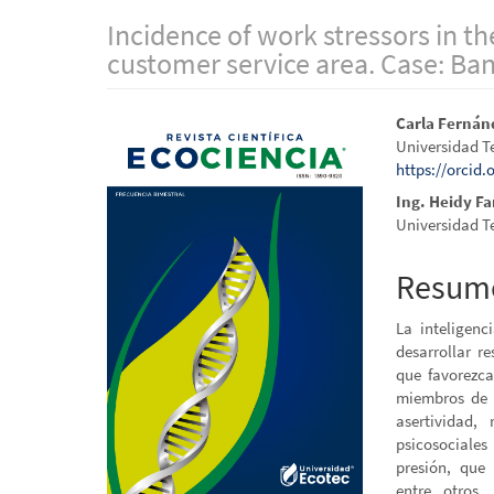
Incidence of work stressors in th
customer service area. Case: Ban
Barra
Conten
Carla Fernánd
Universidad 
lateral
princip
https://orcid
del
del
Ing. Heidy F
Universidad 
artículo
artícul
Resum
La inteligenc
desarrollar r
que favorezca
miembros de u
asertividad,
psicosociales
presión, que 
entre otros,