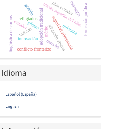
estrategia
plan ecuador
interés superior del niño
gestión
formación jurídica
adopción tradicional
seguridad alimentaria
lingüística de corpus
refugiados
ecuador
género
didáctica
adopción abierta
mérito
turismo
innovación
derecho
conflicto fronterizo
Idioma
Español (España)
English