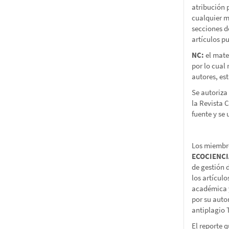
atribución p
cualquier m
secciones d
artículos pu
NC:
el mate
por lo cual
autores, es
Se autoriza 
la Revista 
fuente y se
Los miembro
ECOCIENC
de gestión 
los artícul
académica y
por su auto
antiplagio T
El reporte 