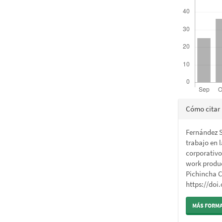
Detalle
Cómo citar
del
Fernández So
artícul
trabajo en l
corporativo
work produc
Pichincha 
https://doi
MÁS FORMA