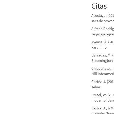
Citas
Acosta, J. (20
sacarle provec
Alfredo Rodrí
lenguaje organ
Ayensa, Á. (20
Paraninfo.
Barradas, M. (
Bloomington: 
Chiavenato, I
Hill Interamer
Cortéz, J. (20
Tebar.
Dresel, W. (20
moderno. Barc
Lastra, J., & 
decente: Nuev