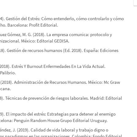
14). Gestión del Estrés: Cómo entenderlo, cómo controlarlo y cómo
ho. Barcelona: Profit Editorial.
guez Gómez, M. G. (2018). La empresa comunica: protocolo y
izacional. México: Editorial GEDISA.
18). Gestión de recursos humanos (Ed. 2018). España: Ediciones
2018). Estrés Y Burnout Enfermedades En La Vida Actual.
Palibrio.
. (2018). Administración de Recursos Humanos. México: Mc Graw
icana.
18). Técnicas de prevención de riesgos laborales. Madrid: Editorial
19). El impacto del estrés: Estrategias para detener al enemigo
elona: Penguin Random House Grupo Editorial Uruguay.
Méndez, J. (2019). Calidad de vida laboral y trabajo digno o
os paradigmas en las organizaciones. Colombia: Fondo Editorial.