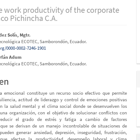
e work productivity of the corporate
co Pichincha C.A.
ido
ez Solís, Mgtr.
Tecnológica ECOTEC, Samborondón, Ecuador.
al
.org/0000-0002-7246-1901
arfán Adum
Tecnológica ECOTEC, Samborondón, Ecuador.
o
en
ia emocional constituye un recurso socio efectivo que permite
esiliencia, actitud de liderazgo y control de emociones positivas
n la salud mental y el clima social donde se desenvuelven los
na organización, con el objetivo de solucionar conflictos con
 reducir el grado de estrés y fatiga a cambio de factores
 que se derivan de un manejo incontrolable de situaciones de
pueden generar ansiedad, depresión, inseguridad, frustración,
 que afectan la productividad, desempeño laboral y clima