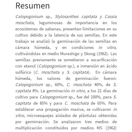
Resumen
Calopogonium
sp.,
Stylosanthes capitata y
Cassia
moschata
, leguminosas de importancia en los
ecosistemas de sabanas, presentan limitaciones en su
cultivo debido a la latencia de sus semillas. En este
trabajo se analizó la germinación de las semillas en
cámara húmeda, y en condiciones
in vitro
,
cultivándolas en medio Murashige y Skoog (1962). Las
semillas previamente se sometieron a escarificación
con etanol (
Calopogonium
sp.), e inmersión en ácido
sulfúrico (
C. moschata
y
S. capitata
). En cámara
húmeda, los valores de germinación fueron:
Calopogonium
sp., 60%,
C. moschata
40%, de
S.
capitata
8%. La germinación
in vitro,
a los 21 días de
cultivo para
Calopogonium
sp., fue del 100%, para
S.
capitata
de 85% y para
C. moschata
de 65%. Para
establecer una propagación masiva, se cultivaron
in
vitro,
microesquejes aislados de plántulas obtenidas
por germinación. Se analizaron tres medios de
multiplicación constituidos por medios MS (1962)