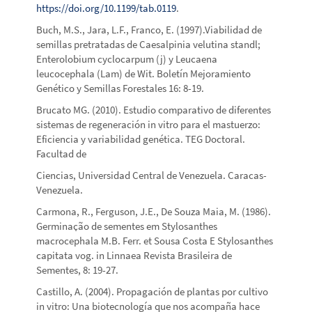
https://doi.org/10.1199/tab.0119
.
Buch, M.S., Jara, L.F., Franco, E. (1997).Viabilidad de
semillas pretratadas de Caesalpinia velutina standl;
Enterolobium cyclocarpum (j) y Leucaena
leucocephala (Lam) de Wit. Boletín Mejoramiento
Genético y Semillas Forestales 16: 8-19.
Brucato MG. (2010). Estudio comparativo de diferentes
sistemas de regeneración in vitro para el mastuerzo:
Eficiencia y variabilidad genética. TEG Doctoral.
Facultad de
Ciencias, Universidad Central de Venezuela. Caracas-
Venezuela.
Carmona, R., Ferguson, J.E., De Souza Maia, M. (1986).
Germinaҫão de sementes em Stylosanthes
macrocephala M.B. Ferr. et Sousa Costa E Stylosanthes
capitata vog. in Linnaea Revista Brasileira de
Sementes, 8: 19-27.
Castillo, A. (2004). Propagación de plantas por cultivo
in vitro: Una biotecnología que nos acompaña hace