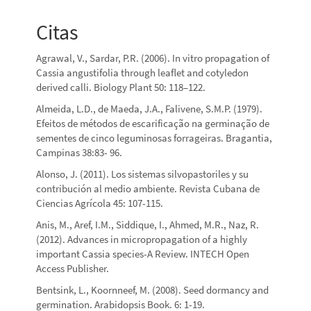
Citas
Agrawal, V., Sardar, P.R. (2006). In vitro propagation of
Cassia angustifolia through leaﬂet and cotyledon
derived calli. Biology Plant 50: 118–122.
Almeida, L.D., de Maeda, J.A., Falivene, S.M.P. (1979).
Efeitos de métodos de escarificação na germinação de
sementes de cinco leguminosas forrageiras. Bragantia,
Campinas 38:83- 96.
Alonso, J. (2011). Los sistemas silvopastoriles y su
contribución al medio ambiente. Revista Cubana de
Ciencias Agrícola 45: 107-115.
Anis, M., Aref, I.M., Siddique, I., Ahmed, M.R., Naz, R.
(2012). Advances in micropropagation of a highly
important Cassia species-A Review. INTECH Open
Access Publisher.
Bentsink, L., Koornneef, M. (2008). Seed dormancy and
germination. Arabidopsis Book. 6: 1-19.