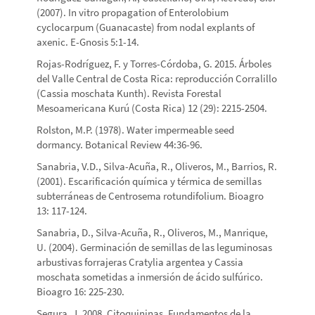
(2007). In vitro propagation of Enterolobium
cyclocarpum (Guanacaste) from nodal explants of
axenic. E-Gnosis 5:1-14.
Rojas-Rodríguez, F. y Torres-Córdoba, G. 2015. Árboles
del Valle Central de Costa Rica: reproducción Corralillo
(Cassia moschata Kunth). Revista Forestal
Mesoamericana Kurú (Costa Rica) 12 (29): 2215-2504.
Rolston, M.P. (1978). Water impermeable seed
dormancy. Botanical Review 44:36-96.
Sanabria, V.D., Silva-Acuña, R., Oliveros, M., Barrios, R.
(2001). Escarificación química y térmica de semillas
subterráneas de Centrosema rotundifolium. Bioagro
13: 117-124.
Sanabria, D., Silva-Acuña, R., Oliveros, M., Manrique,
U. (2004). Germinación de semillas de las leguminosas
arbustivas forrajeras Cratylia argentea y Cassia
moschata sometidas a inmersión de ácido sulfúrico.
Bioagro 16: 225-230.
Segura, J. 2008. Citoquininas. Fundamentos de la