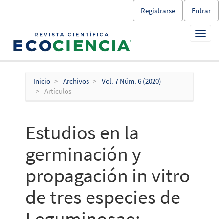
Salto
Registrarse
Entrar
rápido
al
Toggl
contenido
navig
de
la
página
Navegación
Inicio
Archivos
Vol. 7 Núm. 6 (2020)
principal
Artículos
Contenido
principal
Barra
Estudios en la
lateral
germinación y
propagación in vitro
de tres especies de
Leguminosae: