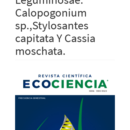
Calopogonium
sp.,Stylosantes
capitata Y Cassia
moschata.
Barra
lateral
del
artículo