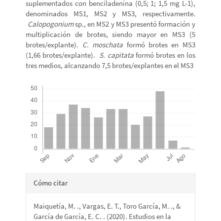
suplementados con benciladenina (0,5; 1; 1,5 mg L-1),
denominados MS1, MS2 y MS3, respectivamente.
Calopogonium
sp., en MS2 y MS3 presentó formación y
multiplicación de brotes, siendo mayor en MS3 (5
brotes/explante).
C. moschata
formó brotes en MS3
(1,66 brotes/explante).
S. capitata
formó brotes en los
tres medios, alcanzando 7,5 brotes/explantes en el MS3
Descargas
Detalles
Cómo citar
del
Maiquetía, M. ., Vargas, E. T., Toro García, M. ., &
artículo
García de García, E. C. . (2020). Estudios en la