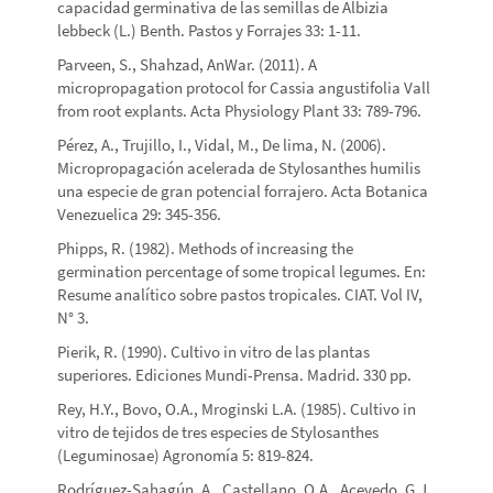
capacidad germinativa de las semillas de Albizia
lebbeck (L.) Benth. Pastos y Forrajes 33: 1-11.
Parveen, S., Shahzad, AnWar. (2011). A
micropropagation protocol for Cassia angustifolia Vall
from root explants. Acta Physiology Plant 33: 789-796.
Pérez, A., Trujillo, I., Vidal, M., De lima, N. (2006).
Micropropagación acelerada de Stylosanthes humilis
una especie de gran potencial forrajero. Acta Botanica
Venezuelica 29: 345-356.
Phipps, R. (1982). Methods of increasing the
germination percentage of some tropical legumes. En:
Resume analítico sobre pastos tropicales. CIAT. Vol IV,
N° 3.
Pierik, R. (1990). Cultivo in vitro de las plantas
superiores. Ediciones Mundi-Prensa. Madrid. 330 pp.
Rey, H.Y., Bovo, O.A., Mroginski L.A. (1985). Cultivo in
vitro de tejidos de tres especies de Stylosanthes
(Leguminosae) Agronomía 5: 819-824.
Rodríguez-Sahagún, A., Castellano, O.A., Acevedo, G.J.