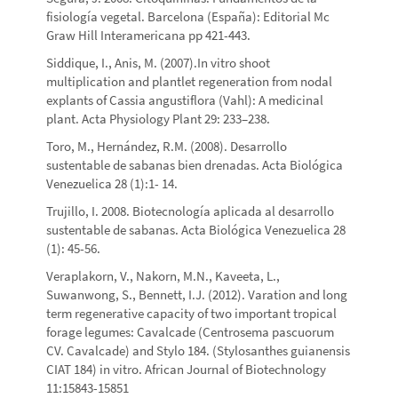
fisiología vegetal. Barcelona (España): Editorial Mc
Graw Hill Interamericana pp 421-443.
Siddique, I., Anis, M. (2007).In vitro shoot
multiplication and plantlet regeneration from nodal
explants of Cassia angustiflora (Vahl): A medicinal
plant. Acta Physiology Plant 29: 233–238.
Toro, M., Hernández, R.M. (2008). Desarrollo
sustentable de sabanas bien drenadas. Acta Biológica
Venezuelica 28 (1):1- 14.
Trujillo, I. 2008. Biotecnología aplicada al desarrollo
sustentable de sabanas. Acta Biológica Venezuelica 28
(1): 45-56.
Veraplakorn, V., Nakorn, M.N., Kaveeta, L.,
Suwanwong, S., Bennett, I.J. (2012). Varation and long
term regenerative capacity of two important tropical
forage legumes: Cavalcade (Centrosema pascuorum
CV. Cavalcade) and Stylo 184. (Stylosanthes guianensis
CIAT 184) in vitro. African Journal of Biotechnology
11:15843-15851