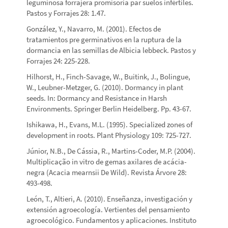
leguminosa forrajera promisoria par suelos infértiles.
Pastos y Forrajes 28: 1.47.
González, Y., Navarro, M. (2001). Efectos de
tratamientos pre germinativos en la ruptura de la
dormancia en las semillas de Albicia lebbeck. Pastos y
Forrajes 24: 225-228.
Hilhorst, H., Finch-Savage, W., Buitink, J., Bolingue,
W., Leubner-Metzger, G. (2010). Dormancy in plant
seeds. In: Dormancy and Resistance in Harsh
Environments. Springer Berlin Heidelberg. Pp. 43-67.
Ishikawa, H., Evans, M.L. (1995). Specialized zones of
development in roots. Plant Physiology 109: 725-727.
Júnior, N.B., De Cássia, R., Martins-Coder, M.P. (2004).
Multiplicaҫão in vitro de gemas axilares de acácia-
negra (Acacia mearnsii De Wild). Revista Árvore 28:
493-498.
León, T., Altieri, A. (2010). Enseñanza, investigación y
extensión agroecología. Vertientes del pensamiento
agroecológico. Fundamentos y aplicaciones. Instituto