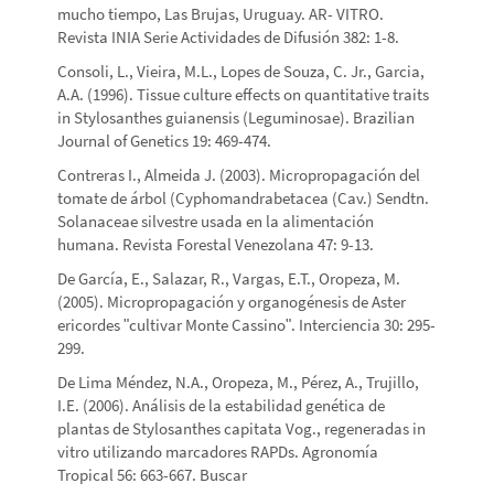
mucho tiempo, Las Brujas, Uruguay. AR- VITRO.
Revista INIA Serie Actividades de Difusión 382: 1-8.
Consoli, L., Vieira, M.L., Lopes de Souza, C. Jr., Garcia,
A.A. (1996). Tissue culture effects on quantitative traits
in Stylosanthes guianensis (Leguminosae). Brazilian
Journal of Genetics 19: 469-474.
Contreras I., Almeida J. (2003). Micropropagación del
tomate de árbol (Cyphomandrabetacea (Cav.) Sendtn.
Solanaceae silvestre usada en la alimentación
humana. Revista Forestal Venezolana 47: 9-13.
De García, E., Salazar, R., Vargas, E.T., Oropeza, M.
(2005). Micropropagación y organogénesis de Aster
ericordes ʺcultivar Monte Cassinoʺ. Interciencia 30: 295-
299.
De Lima Méndez, N.A., Oropeza, M., Pérez, A., Trujillo,
I.E. (2006). Análisis de la estabilidad genética de
plantas de Stylosanthes capitata Vog., regeneradas in
vitro utilizando marcadores RAPDs. Agronomía
Tropical 56: 663-667. Buscar