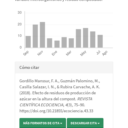
Descargas
Detalles
Cómo citar
del
Gordillo Manssur, F. A., Guzmán Palomino, M.,
artículo
Casilla Salazar, I. N., & Rubira Carvache, A. K.
(2018). Efecto de residuos de producción de
azúcar en la altura del compost.
REVISTA
CIENTÍFICA ECOCIENCIA
,
4
(3), 75–90.
https://doi.org/10.21855/ecociencia.43.33
MÁS FORMATOS DE CITA
DESCARGAR CITA