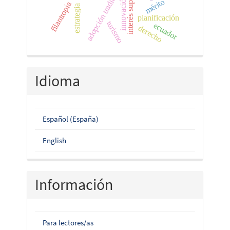
adopción tradicional
innovación
mérito
filantropía
estrategia
planificación
turismo
ecuador
derecho
Idioma
Español (España)
English
Información
Para lectores/as