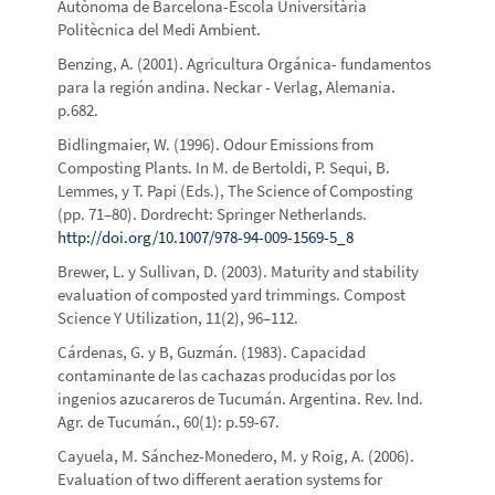
Autònoma de Barcelona-Escola Universitària
Politècnica del Medi Ambient.
Benzing, A. (2001). Agricultura Orgánica- fundamentos
para la región andina. Neckar - Verlag, Alemania.
p.682.
Bidlingmaier, W. (1996). Odour Emissions from
Composting Plants. In M. de Bertoldi, P. Sequi, B.
Lemmes, y T. Papi (Eds.), The Science of Composting
(pp. 71–80). Dordrecht: Springer Netherlands.
http://doi.org/10.1007/978-94-009-1569-5_8
Brewer, L. y Sullivan, D. (2003). Maturity and stability
evaluation of composted yard trimmings. Compost
Science Y Utilization, 11(2), 96–112.
Cárdenas, G. y B, Guzmán. (1983). Capacidad
contaminante de las cachazas producidas por los
ingenios azucareros de Tucumán. Argentina. Rev. lnd.
Agr. de Tucumán., 60(1): p.59-67.
Cayuela, M. Sánchez-Monedero, M. y Roig, A. (2006).
Evaluation of two different aeration systems for