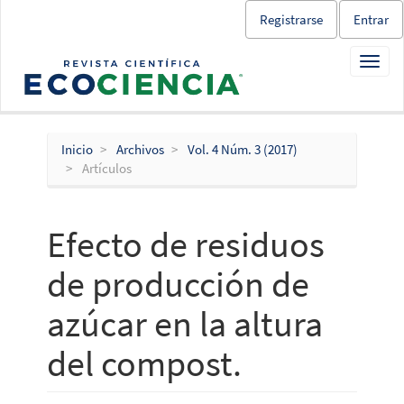
Salto
Registrarse
Entrar
rápido
al
Toggl
contenido
navig
de
la
página
Navegación
Inicio
Archivos
Vol. 4 Núm. 3 (2017)
principal
Artículos
Contenido
principal
Barra
Efecto de residuos
lateral
de producción de
azúcar en la altura
del compost.