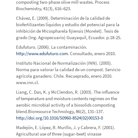
composting two-phase olive mill wastes. Process
Biochemistry, 41(3), 616–623.
Chávez, E. (2009). Determinación de la calidad de
biofertilizantes líquidos y estudio del potencial para la
inhibición de Micospharela fijiensis (Morelet). Tesis de
grado (Ing. Agropecuario) Guayaquil, Ecuador. p.18-25.
Edufuturo. (2006). La contaminación.
http://www.edufuturo.com
. Consultado, enero 2010.
Instituto Nacional de Normalización (INN). (2005).
Norma para valorar la calidad de un compost. Servicio
agrícola ganadero. Chile. Recueprado, enero 2010.
www.inn.cl.
Liang, C. Das, K. y McClendon, R. (2003). The influence
of temperature and moisture contents regimes on the
aerobic microbial activity of a biosolids composting
blend.Bioresource Technology, 86(2), 131–137.
http://doi.org/10.1016/S0960-8524(02)00153-0
Madejón, E. López, R. Murillo, J. y Cabrera, F. (2001).
Agricultural use of three (sugar-beet) vinasse