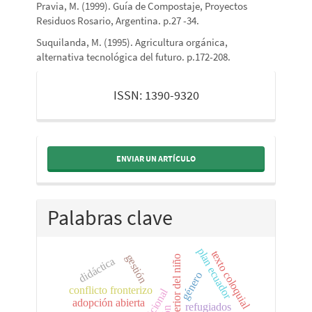
Pravia, M. (1999). Guía de Compostaje, Proyectos
Residuos Rosario, Argentina. p.27 -34.
Suquilanda, M. (1995). Agricultura orgánica,
alternativa tecnológica del futuro. p.172-208.
issn
ISSN: 1390-9320
ENVIAR UN ARTÍCULO
Palabras clave
plan ecuador
texto coloquial
gestión
interés superior del niño
didáctica
género
conflicto fronterizo
adopción abierta
refugiados