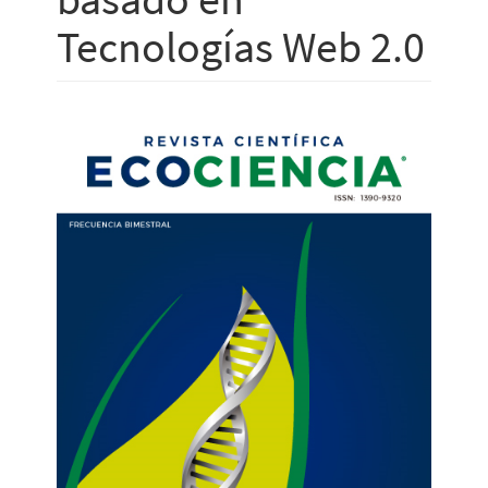
Tecnologías Web 2.0
Barra
lateral
del
artículo