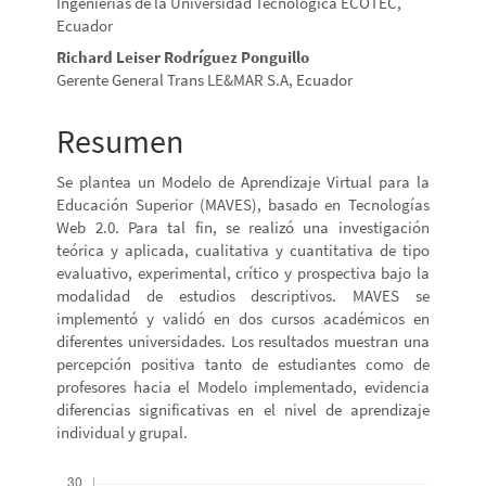
Ingenierías de la Universidad Tecnológica ECOTEC,
del
Ecuador
Richard Leiser Rodríguez Ponguillo
artículo
Gerente General Trans LE&MAR S.A, Ecuador
Resumen
Se plantea un Modelo de Aprendizaje Virtual para la
Educación Superior (MAVES), basado en Tecnologías
Web 2.0. Para tal fin, se realizó una investigación
teórica y aplicada, cualitativa y cuantitativa de tipo
evaluativo, experimental, crítico y prospectiva bajo la
modalidad de estudios descriptivos. MAVES se
implementó y validó en dos cursos académicos en
diferentes universidades. Los resultados muestran una
percepción positiva tanto de estudiantes como de
profesores hacia el Modelo implementado, evidencia
diferencias significativas en el nivel de aprendizaje
individual y grupal.
Descargas