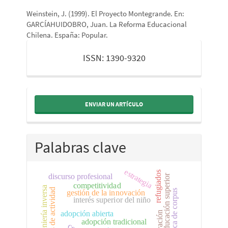
Weinstein, J. (1999). El Proyecto Montegrande. En:
GARCÍAHUIDOBRO, Juan. La Reforma Educacional
Chilena. España: Popular.
issn
ISSN: 1390-9320
ENVIAR UN ARTÍCULO
Palabras clave
estrategia
refugiados
discurso profesional
educación superior
competitividad
ingeniería inversa
centros de actividad
lingüística de corpus
gestión de la innovación
interés superior del niño
adopción abierta
innovación
adopción tradicional