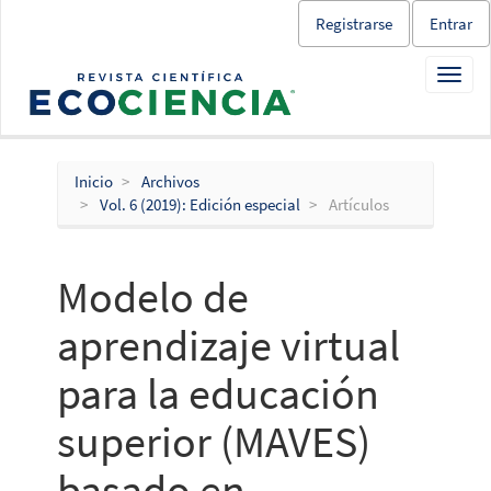
Salto
Registrarse
Entrar
rápido
al
Toggl
contenido
navig
de
la
página
Navegación
Inicio
Archivos
principal
Vol. 6 (2019): Edición especial
Artículos
Contenido
principal
Barra
Modelo de
lateral
aprendizaje virtual
para la educación
superior (MAVES)
basado en