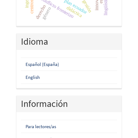
conflicto fronterizo
plan ecuador
gestión
derecho
didáctica
género
Idioma
Español (España)
English
Información
Para lectores/as