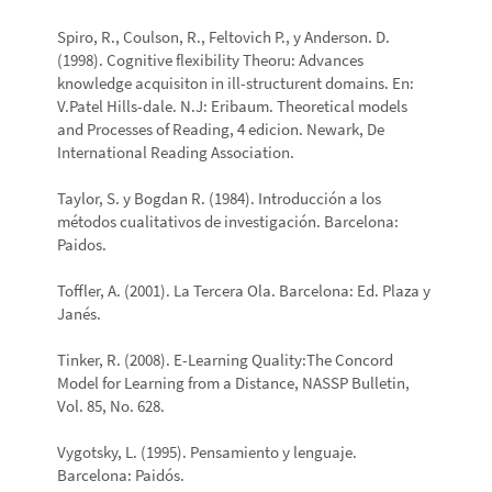
Spiro, R., Coulson, R., Feltovich P., y Anderson. D.
(1998). Cognitive flexibility Theoru: Advances
knowledge acquisiton in ill-structurent domains. En:
V.Patel Hills-dale. N.J: Eribaum. Theoretical models
and Processes of Reading, 4 edicion. Newark, De
International Reading Association.
Taylor, S. y Bogdan R. (1984). Introducción a los
métodos cualitativos de investigación. Barcelona:
Paidos.
Toffler, A. (2001). La Tercera Ola. Barcelona: Ed. Plaza y
Janés.
Tinker, R. (2008). E-Learning Quality:The Concord
Model for Learning from a Distance, NASSP Bulletin,
Vol. 85, No. 628.
Vygotsky, L. (1995). Pensamiento y lenguaje.
Barcelona: Paidós.