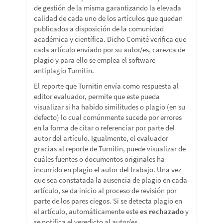
de gestión de la misma garantizando la elevada
calidad de cada uno de los artículos que quedan
publicados a disposición de la comunidad
académica y científica. Dicho Comité verifica que
cada artículo enviado por su autor/es, carezca de
plagio y para ello se emplea el software
antiplagio Turnitin.
El reporte que Turnitin envía como respuesta al
editor evaluador, permite que este pueda
visualizar si ha habido similitudes o plagio (en su
defecto) lo cual comúnmente sucede por errores
en la forma de citar o referenciar por parte del
autor del artículo. Igualmente, el evaluador
gracias al reporte de Turnitin, puede visualizar de
cuáles fuentes o documentos originales ha
incurrido en plagio el autor del trabajo. Una vez
que sea constatada la ausencia de plagio en cada
artículo, se da inicio al proceso de revisión por
parte de los pares ciegos. Si se detecta plagio en
el artículo, automáticamente este
es rechazado
y
se notifica el veredicto al autor/es.