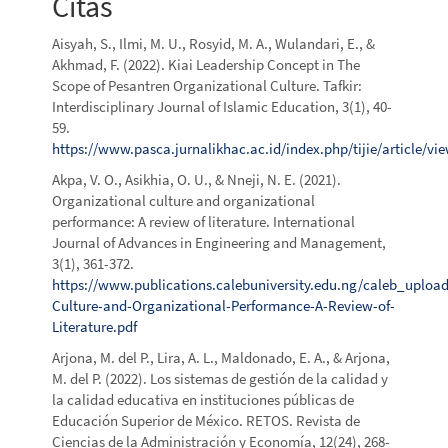
Citas
Aisyah, S., Ilmi, M. U., Rosyid, M. A., Wulandari, E., &
Akhmad, F. (2022). Kiai Leadership Concept in The
Scope of Pesantren Organizational Culture. Tafkir:
Interdisciplinary Journal of Islamic Education, 3(1), 40-
59.
https://www.pasca.jurnalikhac.ac.id/index.php/tijie/article/vi
Akpa, V. O., Asikhia, O. U., & Nneji, N. E. (2021).
Organizational culture and organizational
performance: A review of literature. International
Journal of Advances in Engineering and Management,
3(1), 361-372.
https://www.publications.calebuniversity.edu.ng/caleb_upload
Culture-and-Organizational-Performance-A-Review-of-
Literature.pdf
Arjona, M. del P., Lira, A. L., Maldonado, E. A., & Arjona,
M. del P. (2022). Los sistemas de gestión de la calidad y
la calidad educativa en instituciones públicas de
Educación Superior de México. RETOS. Revista de
Ciencias de la Administración y Economía, 12(24), 268-