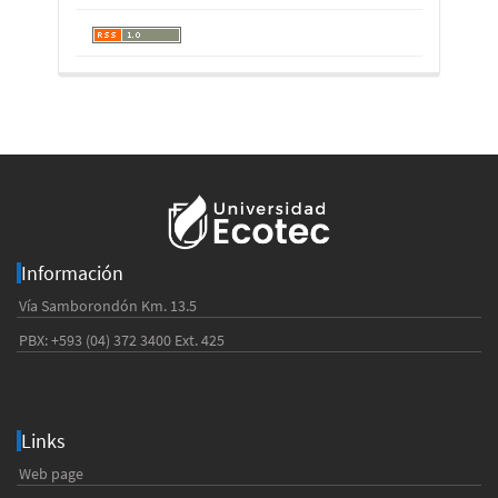
Información
Vía Samborondón Km. 13.5
PBX: +593 (04) 372 3400 Ext. 425
Links
Web page