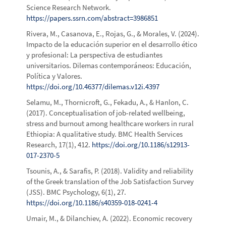
Science Research Network.
https://papers.ssrn.com/abstract=3986851
Rivera, M., Casanova, E., Rojas, G., & Morales, V. (2024).
Impacto de la educación superior en el desarrollo ético
y profesional: La perspectiva de estudiantes
universitarios. Dilemas contemporáneos: Educación,
Política y Valores.
https://doi.org/10.46377/dilemas.v12i.4397
Selamu, M., Thornicroft, G., Fekadu, A., & Hanlon, C.
(2017). Conceptualisation of job-related wellbeing,
stress and burnout among healthcare workers in rural
Ethiopia: A qualitative study. BMC Health Services
Research, 17(1), 412.
https://doi.org/10.1186/s12913-
017-2370-5
Tsounis, A., & Sarafis, P. (2018). Validity and reliability
of the Greek translation of the Job Satisfaction Survey
(JSS). BMC Psychology, 6(1), 27.
https://doi.org/10.1186/s40359-018-0241-4
Umair, M., & Dilanchiev, A. (2022). Economic recovery