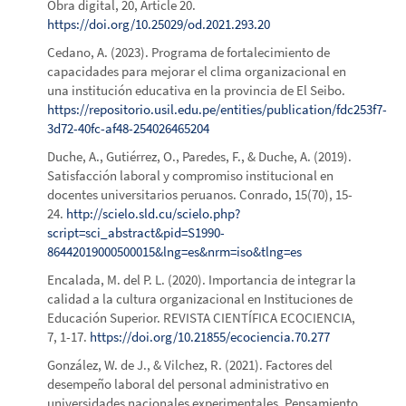
Obra digital, 20, Article 20.
https://doi.org/10.25029/od.2021.293.20
Cedano, A. (2023). Programa de fortalecimiento de
capacidades para mejorar el clima organizacional en
una institución educativa en la provincia de El Seibo.
https://repositorio.usil.edu.pe/entities/publication/fdc253f7-
3d72-40fc-af48-254026465204
Duche, A., Gutiérrez, O., Paredes, F., & Duche, A. (2019).
Satisfacción laboral y compromiso institucional en
docentes universitarios peruanos. Conrado, 15(70), 15-
24.
http://scielo.sld.cu/scielo.php?
script=sci_abstract&pid=S1990-
86442019000500015&lng=es&nrm=iso&tlng=es
Encalada, M. del P. L. (2020). Importancia de integrar la
calidad a la cultura organizacional en Instituciones de
Educación Superior. REVISTA CIENTÍFICA ECOCIENCIA,
7, 1-17.
https://doi.org/10.21855/ecociencia.70.277
González, W. de J., & Vilchez, R. (2021). Factores del
desempeño laboral del personal administrativo en
universidades nacionales experimentales. Pensamiento