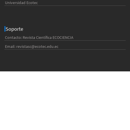
Universidad Ecotec
Soporte
Contacto: Revista Científica ECOCIENCIA
Email:
revistasc@ecotec.edu.ec