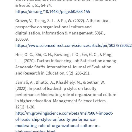
& Gestión, 51, 54-74.
https://doi.org/10.14482/pege.50.658.155
Grover, V., Tseng, S.-L., & Pu, W. (2022). A theoretical
perspective on organizational culture and
digitalization. Information & Management, 59(4),
103639.
https://www.sciencedirect.com/science/article/pii/S037872062
Hee, O. C., Shi, C. H., Kowang, T. O., Fei, G. C., & Ping,
L. L. (2020). Factors Influencing Job Satisfaction among
Academic Staffs. International Journal of Evaluation
and Research in Education, 9(2), 285-291.
Jamali, A., Bhutto, A., Khaskhely, M., & Sethar, W.
(2022). Impact of leadership styles on faculty
performance: Moderating role of organizational culture
in higher education. Management Science Letters,
12(1), 1-20.
http://m.growingscience.com/beta/msl/5067-impact-
of-leadership-styles-onfaculty-performance-
moderating-role-of-organizational-culture-in-
highereducation.html