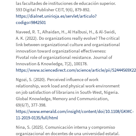
las facultades de instituciones de educación superior.
593 Digital Publisher CEIT, 9(6), 879-892.
https://dialnet.unirioja.es/servlet/articulo?
codigo=9842501
Naveed, R. T., Alhaidan, H., Al Halbusi, H., & Al-Swidi,
A. K. (2022). Do organizations really evolve? The critical
link between organizational culture and organizational
innovation toward organizational effectiveness:
Pivotal role of organizational resistance. Journal of
Innovation & Knowledge, 7(2), 100178.
https://www.sciencedirect.com/science/article/pii/S2444569X2
Ngozi, S. (2020). Perceived influence of work
relationship, work load and physical work environment
on job satisfaction of librarians in South-West, Nigeria.
Global Knowledge, Memory and Communication,
69(6/7), 377-398.
https://www.emerald.com/insight/content/doi/10.1108/GKMC-
11-2019-0135/full/html
Nina, S. (2025). Comunicación interna y compromiso
organizacional en docentes de una universidad estatal.