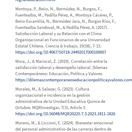
Montoya, P., Beiio, N., Bermúdez, N., Burgos, F.,
Fuentealba, M., Padilla Pérez, A., Montoya Cáceres, P.,
Beiio-Escamlila, N., Bermúdez Jara, N., Burgos Ríos, F.,
Fuentealba Sandoval, M., & Padilla Pérez, A. (2017).
Satisfacción Laboral y su Relación con el Clima
Organizacional en Funcionarios de una Universidad
Estatal Chilena. Ciencia & trabajo, 19(58), 7-13.
https://doi.org/10.4067/S0718-24492017000100007
Mora, J., & Mariscal, Z. (2019). Correlación entre la
satisfacción laboral y desempeño laboral. Dilemas
Contemporáneos: Educación, Política y Valores.
https://dilemascontemporaneoseducacionpoliticayvalores.com/
Morales, M., & Salazar, G. (2023). Cultura
organizacional e incidencia en la gestión
administrativa de la Unidad Educativa Quince de
Octubre. MQRInvestigar, 7(3), Article 3.
https://doi.org/10.56048/MQR20225.7.3.2023.1811-1826
Moreno, M., & Liccioni, E. (2024). Bienestar emocional
del personal administrativo de las carreras dentro de