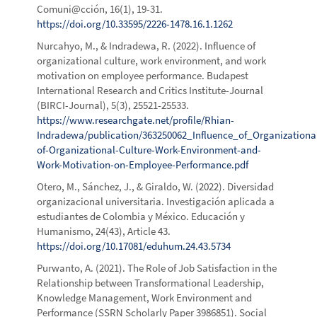
Comuni@cción, 16(1), 19-31.
https://doi.org/10.33595/2226-1478.16.1.1262
Nurcahyo, M., & Indradewa, R. (2022). Influence of
organizational culture, work environment, and work
motivation on employee performance. Budapest
International Research and Critics Institute-Journal
(BIRCI-Journal), 5(3), 25521-25533.
https://www.researchgate.net/profile/Rhian-
Indradewa/publication/363250062_Influence_of_Organizatio
of-Organizational-Culture-Work-Environment-and-
Work-Motivation-on-Employee-Performance.pdf
Otero, M., Sánchez, J., & Giraldo, W. (2022). Diversidad
organizacional universitaria. Investigación aplicada a
estudiantes de Colombia y México. Educación y
Humanismo, 24(43), Article 43.
https://doi.org/10.17081/eduhum.24.43.5734
Purwanto, A. (2021). The Role of Job Satisfaction in the
Relationship between Transformational Leadership,
Knowledge Management, Work Environment and
Performance (SSRN Scholarly Paper 3986851). Social