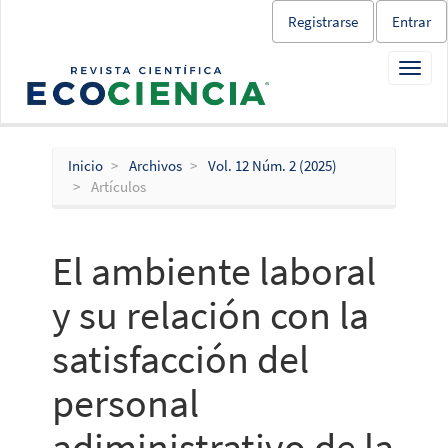
Salto
Registrarse
Entrar
rápido
al
Toggl
contenido
navig
de
la
página
Navegación
Inicio
Archivos
Vol. 12 Núm. 2 (2025)
principal
Artículos
Contenido
principal
Barra
El ambiente laboral
lateral
y su relación con la
satisfacción del
personal
adiministrativo de la