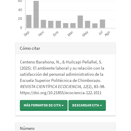
Detalles
Cómo citar
del
Centeno Barahona, N., & Huilcapi Peñafiel, S.
artículo
(2025). El ambiente laboral y su relación con la
satisfacción del personal adiministrativo de la
Escuela Superior Politécnica de Chimborazo.
REVISTA CIENTÍFICA ECOCIENCIA
,
12
(2), 83–98.
https://doi.org/10.21855/ecociencia.122.1011
MÁS FORMATOS DE CITA
DESCARGAR CITA
Número