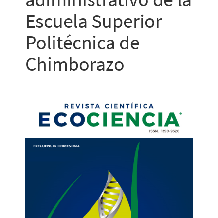
Escuela Superior
Politécnica de
Chimborazo
Barra
lateral
del
artículo