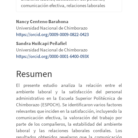
comunicación efectiva, relaciones laborales
Contenido
Nancy Centeno Barahona
Universidad Nacional de Chimborazo
principal
https://orcid.org/0009-0009-0822-0423
del
Sandra Huilcapi Peñafiel
Universidad Nacional de Chimborazo
artículo
https://orcid.org/0000-0001-6400-093X
Resumen
El presente estudio analiza la relación entre el
ambiente laboral y la satisfacción del personal
administrativo en la Escuela Superior Politécnica de
Chimborazo (ESPOCH). Se identificaron varios factores
relevantes que inciden en la satisfacción, incluyendo la
comunicación efectiva, la valoración del trabajo por
parte de los compañeros, la estabilidad del ambiente
laboral y las relaciones laborales cordiales. Los
resultados obtenidos revelaron que la comunicación