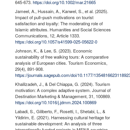
645-673.
https://doi.org/10.1002/mar.21665
Jameel, A., Hussain, A., Kanwel, S., et al. (2025).
Impact of pull–push motivations on tourist
satisfaction and loyalty: The moderating role of
Islamic attributes. Humanities and Social Sciences
Communications, 12, Article 1333.
https://doi.org/10.1057/s41599-025-05622-0
Johnson, K., & Lee, S. (2023). Economic
sustainability of free walking tours: A comparative
analysis of European cities. Tourism Economics,
29(4), 891-908.
https://journals.sagepub.com/doi/10.1177/135481662311892
Khalilzadeh, J., & Del Chiappa, G. (2024). Tourism
motivation: A complex adaptive system. Journal of
Destination Marketing & Management, 31, 100869.
https://doi.org/10.1016/j.jdmm.2024.100869
Labadi, S., Giliberto, F., Rosetti, I., Shetabi, L., &
Yildirim, E. (2021). Harnessing cultural heritage for
sustainable development: An analysis of three
internationally funded projects in MENA countries.