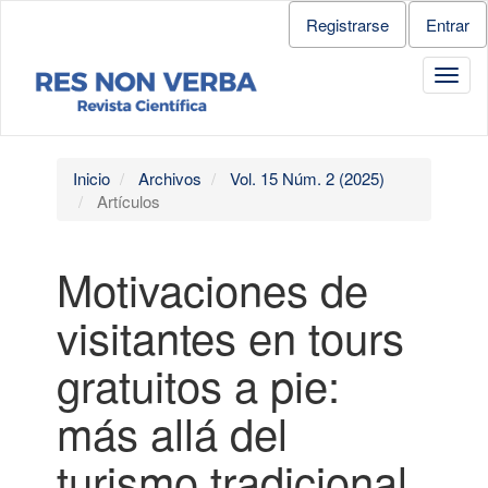
Salto
Registrarse
Entrar
rápido
al
Toggl
contenido
navig
de
la
página
Navegación
Inicio
Archivos
Vol. 15 Núm. 2 (2025)
principal
Artículos
Contenido
principal
Barra
Motivaciones de
lateral
visitantes en tours
gratuitos a pie:
más allá del
turismo tradicional