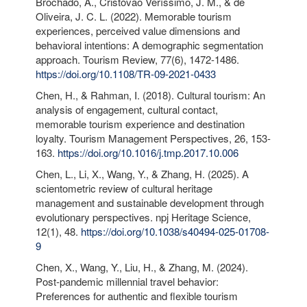
Brochado, A., Cristóvão Veríssimo, J. M., & de
Oliveira, J. C. L. (2022). Memorable tourism
experiences, perceived value dimensions and
behavioral intentions: A demographic segmentation
approach. Tourism Review, 77(6), 1472-1486.
https://doi.org/10.1108/TR-09-2021-0433
Chen, H., & Rahman, I. (2018). Cultural tourism: An
analysis of engagement, cultural contact,
memorable tourism experience and destination
loyalty. Tourism Management Perspectives, 26, 153-
163.
https://doi.org/10.1016/j.tmp.2017.10.006
Chen, L., Li, X., Wang, Y., & Zhang, H. (2025). A
scientometric review of cultural heritage
management and sustainable development through
evolutionary perspectives. npj Heritage Science,
12(1), 48.
https://doi.org/10.1038/s40494-025-01708-
9
Chen, X., Wang, Y., Liu, H., & Zhang, M. (2024).
Post-pandemic millennial travel behavior:
Preferences for authentic and flexible tourism