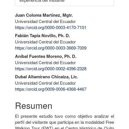
Contenido
Juan Coloma Martínez, Mgtr.
Universidad Central del Ecuador
principal
https://orcid.org/0000-0003-4170-7101
del
Fabián Tapia Novillo, Ph. D.
artículo
Universidad Central del Ecuador
https://orcid.org/0000-0003-3669-7009
Aníbal Fuentes Moreno, Ph. D.
Universidad Central del Ecuador
https://orcid.org/0000-0002-4396-2328
Dubal Altamirano Chicaiza, Lic.
Universidad Central del Ecuador
https://orcid.org/0009-0006-4368-4467
Resumen
El presente estudio tuvo como objetivo analizar el
perfil del visitante que participa en la modalidad Free
Walking Tour (FWT) en el Centro Histórico de Quito