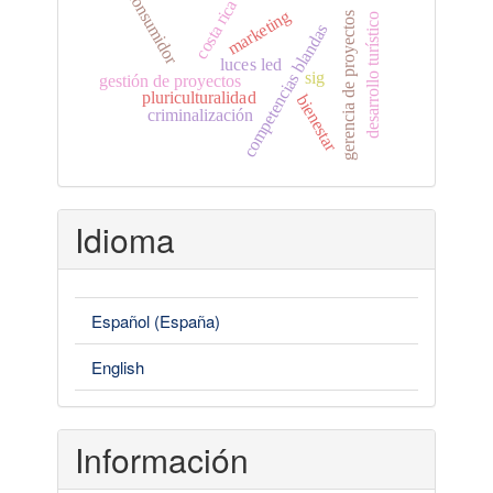
consumidor
costa rica
marketing
gerencia de proyectos
desarrollo turístico
competencias blandas
luces led
sig
gestión de proyectos
pluriculturalidad
bienestar
criminalización
Idioma
Español (España)
English
Información