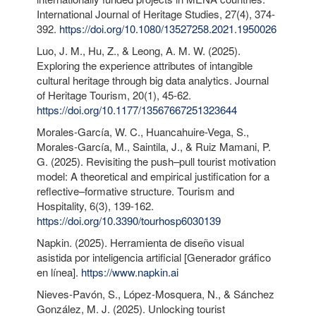
International Journal of Heritage Studies, 27(4), 374-
392.
https://doi.org/10.1080/13527258.2021.1950026
Luo, J. M., Hu, Z., & Leong, A. M. W. (2025).
Exploring the experience attributes of intangible
cultural heritage through big data analytics. Journal
of Heritage Tourism, 20(1), 45-62.
https://doi.org/10.1177/13567667251323644
Morales-García, W. C., Huancahuire-Vega, S.,
Morales-García, M., Saintila, J., & Ruiz Mamani, P.
G. (2025). Revisiting the push–pull tourist motivation
model: A theoretical and empirical justification for a
reflective–formative structure. Tourism and
Hospitality, 6(3), 139-162.
https://doi.org/10.3390/tourhosp6030139
Napkin. (2025). Herramienta de diseño visual
asistida por inteligencia artificial [Generador gráfico
en línea].
https://www.napkin.ai
Nieves-Pavón, S., López-Mosquera, N., & Sánchez
González, M. J. (2025). Unlocking tourist