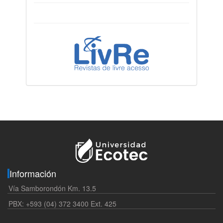
Información
Vía Samborondón Km. 13.5
PBX: +593 (04) 372 3400 Ext. 425