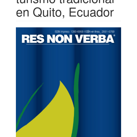
en Quito, Ecuador
Barra
lateral
del
artículo