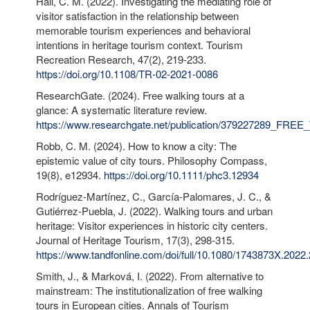
Hall, C. M. (2022). Investigating the mediating role of
visitor satisfaction in the relationship between
memorable tourism experiences and behavioral
intentions in heritage tourism context. Tourism
Recreation Research, 47(2), 219-233.
https://doi.org/10.1108/TR-02-2021-0086
ResearchGate. (2024). Free walking tours at a
glance: A systematic literature review.
https://www.researchgate.net/publication/3792272
Robb, C. M. (2024). How to know a city: The
epistemic value of city tours. Philosophy Compass,
19(8), e12934.
https://doi.org/10.1111/phc3.12934
Rodríguez-Martínez, C., García-Palomares, J. C., &
Gutiérrez-Puebla, J. (2022). Walking tours and urban
heritage: Visitor experiences in historic city centers.
Journal of Heritage Tourism, 17(3), 298-315.
https://www.tandfonline.com/doi/full/10.1080/1743873X.2022
Smith, J., & Marková, I. (2022). From alternative to
mainstream: The institutionalization of free walking
tours in European cities. Annals of Tourism