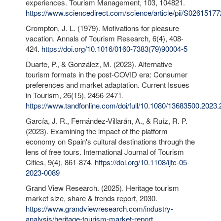
experiences. Tourism Management, 103, 104821.
https://www.sciencedirect.com/science/article/pii/S026151
Crompton, J. L. (1979). Motivations for pleasure
vacation. Annals of Tourism Research, 6(4), 408-
424.
https://doi.org/10.1016/0160-7383(79)90004-5
Duarte, P., & González, M. (2023). Alternative
tourism formats in the post-COVID era: Consumer
preferences and market adaptation. Current Issues
in Tourism, 26(15), 2456-2471.
https://www.tandfonline.com/doi/full/10.1080/13683500.2023
García, J. R., Fernández-Villarán, A., & Ruíz, R. P.
(2023). Examining the impact of the platform
economy on Spain's cultural destinations through the
lens of free tours. International Journal of Tourism
Cities, 9(4), 861-874.
https://doi.org/10.1108/ijtc-05-
2023-0089
Grand View Research. (2025). Heritage tourism
market size, share & trends report, 2030.
https://www.grandviewresearch.com/industry-
analysis/heritage-tourism-market-report