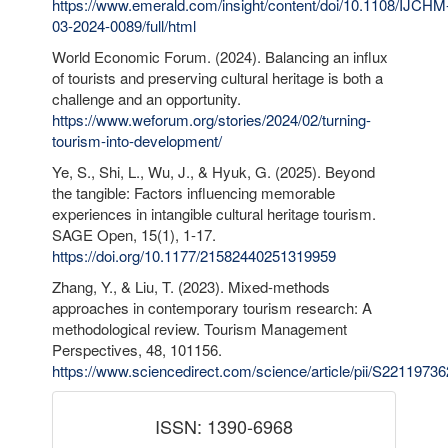
https://www.emerald.com/insight/content/doi/10.1108/IJCHM
03-2024-0089/full/html
World Economic Forum. (2024). Balancing an influx
of tourists and preserving cultural heritage is both a
challenge and an opportunity.
https://www.weforum.org/stories/2024/02/turning-
tourism-into-development/
Ye, S., Shi, L., Wu, J., & Hyuk, G. (2025). Beyond
the tangible: Factors influencing memorable
experiences in intangible cultural heritage tourism.
SAGE Open, 15(1), 1-17.
https://doi.org/10.1177/21582440251319959
Zhang, Y., & Liu, T. (2023). Mixed-methods
approaches in contemporary tourism research: A
methodological review. Tourism Management
Perspectives, 48, 101156.
https://www.sciencedirect.com/science/article/pii/S221197
issn
ISSN: 1390-6968