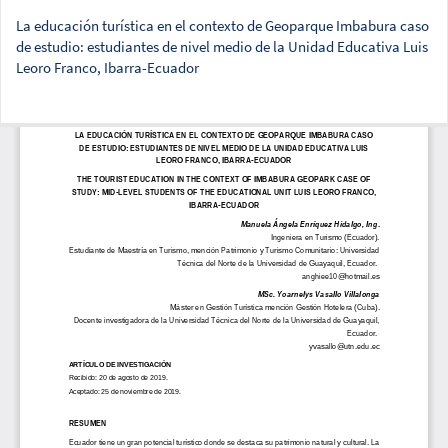
La educación turística en el contexto de Geoparque Imbabura caso
de estudio: estudiantes de nivel medio de la Unidad Educativa Luis
Leoro Franco, Ibarra-Ecuador
Des