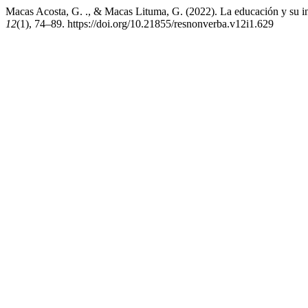
Macas Acosta, G. ., & Macas Lituma, G. (2022). La educación y su in
12
(1), 74–89. https://doi.org/10.21855/resnonverba.v12i1.629