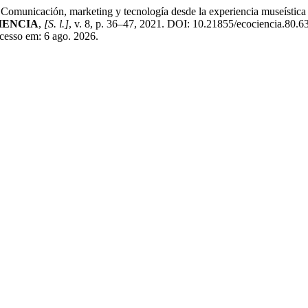
ión, marketing y tecnología desde la experiencia museística en
IENCIA
,
[S. l.]
, v. 8, p. 36–47, 2021. DOI: 10.21855/ecociencia.80.6
Acesso em: 6 ago. 2026.